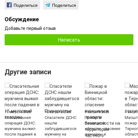
Поделиться
Поделиться
Обсуждение
Добавьте первый отзыв
Написать
Другие записи
11 августа 2026
10 августа 2026
5 августа 2026
4 авгус
Спасательная
Спасатели ДСНС
Пожар в
Масшт
операция ДСНС:
нашли
Винницкой
пожар 
мужчина выжил
заблудившегося
области: спасение
Терно
после падения в
мужчину на
женщины и
област