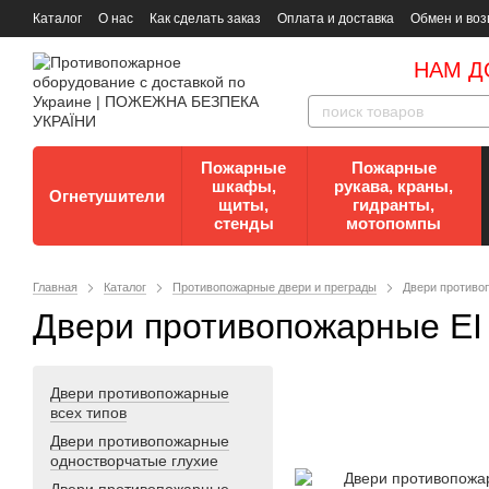
Каталог
О нас
Как сделать заказ
Оплата и доставка
Обмен и воз
Документы
Контакты
Документы по пожарной безопасности
НАМ Д
Пожарные
Пожарные
шкафы,
рукава, краны,
Огнетушители
щиты,
гидранты,
стенды
мотопомпы
Главная
Каталог
Противопожарные двери и преграды
Двери противо
Двери противопожарные EI
Двери противопожарные
всех типов
Двери противопожарные
одностворчатые глухие