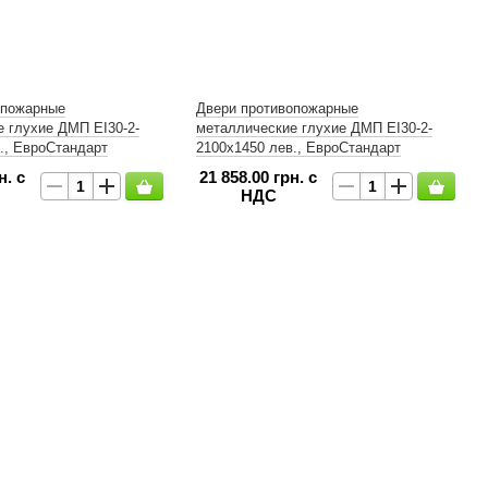
опожарные
Двери противопожарные
 глухие ДМП ЕІ30-2-
металлические глухие ДМП ЕІ30-2-
., ЕвроСтандарт
2100х1450 лев., ЕвроСтандарт
н. с
21 858.00 грн. с
НДС