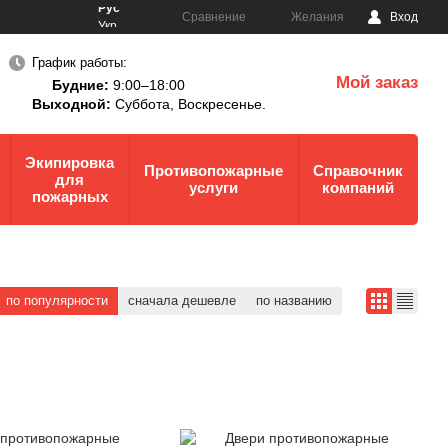
Рус
Сравнение
Желания
Вход
Укр
График работы:
Мой заказ
Будние:
9:00–18:00
0
Выходной:
Суббота,
Воскресенье.
Экипировка
Противопожарные
Справочник
для
услуги
компаний
пожарных
по популярности
сначала дешевле
по названию