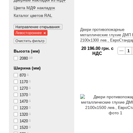
Дверные накладки из МДФ
Цвета МДФ накладок
Каталог цветов RAL
Направление открывания:
Двери противопожарные
Левостороннее
металлические глухие ДМП Е
2100х1300 лев., ЕвроСтанда
Очистить фильтр
20 196.00 грн. с
Высота (мм)
НДС
2080
10
Ширина (мм)
870
1
1170
1
1270
1
1370
1
1470
1
1220
1
1320
1
1420
1
1520
1