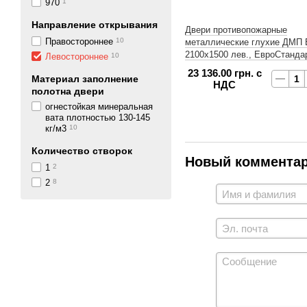
970
1
Направление открывания
Двери противопожарные
Правостороннее
10
металлические глухие ДМП Е
2100х1500 лев., ЕвроСтанда
Левостороннее
10
23 136.00 грн. с
Материал заполнение
НДС
полотна двери
огнестойкая минеральная
вата плотностью 130-145
кг/м3
10
Количество створок
Новый коммента
1
2
2
8