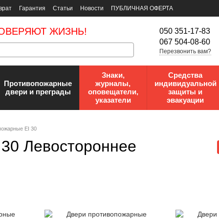
врат
Гарантия
Статьи
Новости
ПУБЛИЧНАЯ ОФЕРТА
ОВЕРЯЮТ ЖИЗНЬ!
050 351-17-83
067 504-08-60
Перезвонить вам?
Знаки,
Средства
Противопожарные
журналы,
индивидуальной
двери и преграды
оповещатели,
защиты и
указатели
эвакуации
пожарные EI 30
 30 Левостороннее