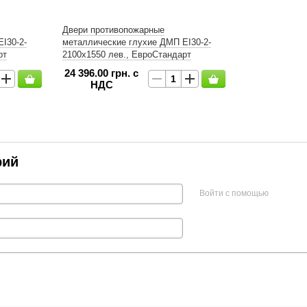
Двери противопожарные
І30-2-
металлические глухие ДМП ЕІ30-2-
рт
2100х1550 лев., ЕвроСтандарт
24 396.00 грн. с
НДС
рий
Войти с помощью