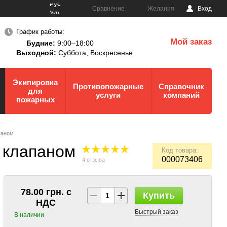
Рус
Сравнение
Желания
Вход
Укр
График работы:
Мой заказ
Будние:
9:00–18:00
0
Выходной:
Суббота,
Воскресенье.
Экипировка
Противопожарные
Справочник
для
услуги
компаний
пожарных
паном
 клапаном
Код товара:
000073406
4 отзыва
78.00 грн. с
Купить
НДС
Быстрый заказ
В наличии