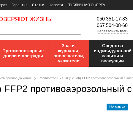
врат
Гарантия
Статьи
Новости
ПУБЛИЧНАЯ ОФЕРТА
ОВЕРЯЮТ ЖИЗНЬ!
050 351-17-83
067 504-08-60
Перезвонить вам?
Знаки,
Средства
Противопожарные
журналы,
индивидуальной
двери и преграды
оповещатели,
защиты и
указатели
эвакуации
ита органов дыхания
Респиратор БУК-2К (12 ГДК) FFP2 противоаэрозольный с кла
) FFP2 противоаэрозольный с
Новинка