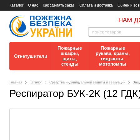
Каталог
О нас
Как сделать заказ
Оплата и доставка
Обмен и воз
Документы
Контакты
Документы по пожарной безопасности
НАМ Д
Пожарные
Пожарные
шкафы,
рукава, краны,
Огнетушители
щиты,
гидранты,
стенды
мотопомпы
Главная
Каталог
Средства индивидуальной защиты и эвакуации
Защ
Респиратор БУК-2К (12 ГДК