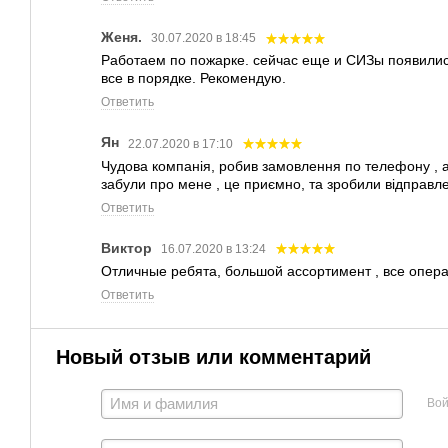
Женя.
30.07.2020 в 18:45
Работаем по пожарке. сейчас еще и СИЗы появилис
все в порядке. Рекомендую.
Ответить
Ян
22.07.2020 в 17:10
Чудова компанія, робив замовлення по телефону , ал
забули про мене , це приємно, та зробили відправл
Ответить
Виктор
16.07.2020 в 13:24
Отличные ребята, большой ассортимент , все опера
Ответить
Новый отзыв или комментарий
Вой