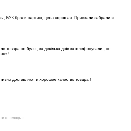
ь , БУК брали партию, цена хорошая .Приехали забрали и
е товара не було , за декілька днів зателефонували , не
ення!
тивно доставляют и хорошее качество товара !
ти с помощью