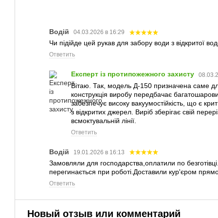
Водій
04.03.2026 в 16:29
Чи підійде цей рукав для забору води з відкритої во
Ответить
Експерт із протипожежного захисту
08.03.
Вітаю. Так, модель Д-150 призначена саме дл
конструкція виробу передбачає багатошарови
забезпечує високу вакуумостійкість, що є кр
з відкритих джерел. Виріб зберігає свій пере
всмоктувальній лінії.
Ответить
Водій
19.01.2026 в 16:13
Замовляли для господарства,оплатили по безготівці.
перегинається при роботі.Доставили кур'єром прямо
Ответить
Новый отзыв или комментарий