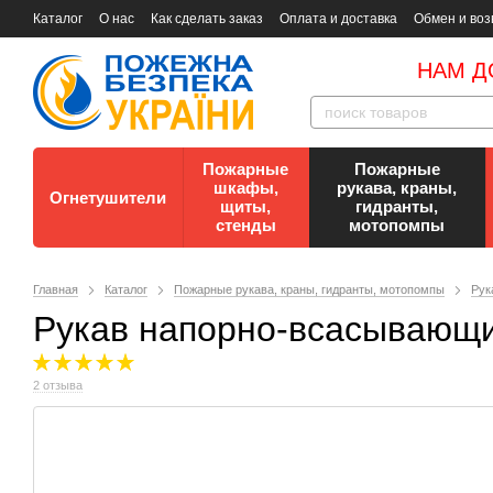
Каталог
О нас
Как сделать заказ
Оплата и доставка
Обмен и воз
Документы
Контакты
Документы по пожарной безопасности
НАМ Д
Пожарные
Пожарные
шкафы,
рукава, краны,
Огнетушители
щиты,
гидранты,
стенды
мотопомпы
Главная
Каталог
Пожарные рукава, краны, гидранты, мотопомпы
Рук
Рукав напорно-всасывающий
2 отзыва