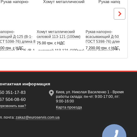
напорно-
Хомут металлический
Рукав напорно-
Р
ающий Д-125 (В-1-
силовой 113-121 (100мм)
всасывающий Д-50 (В-2-50
в
СТ 5398-76) длина 8
ГОСТ 5398-76) длина 10 м
Г
75.00 грн. с НДС
.00 грн. с НДС
7 200.00 грн. с НДС
4
онтактная информация
50 351-17-83
Киев, ул. Николая Василенко 1 - Время
работы склада: пн-чт: 9:00-17:00, пт:
67 504-08-60
9:00-16:00
ерезвонить вам?
Карта проезда
л. почта:
zakaz@euroservis.com.ua