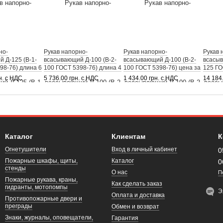
но-
Рукав напорно-
Рукав напорно-
Рукав 
 Д-125 (В-1-
всасывающий Д-100 (В-2-
всасывающий Д-100 (В-2-
всасыв
98-76) длина 6
100 ГОСТ 5398-76) длина 4
100 ГОСТ 5398-76) цена за
125 ГО
м
1 м.п.
м
н. с НДС
5 736.00 грн. с НДС
1 434.00 грн. с НДС
14 184
Каталог
Клиентам
К
Огнетушители
Вход в личный кабинет
0
Пожарные шкафы, щиты,
Каталог
0
стенды
О нас
П
Пожарные рукава, краны,
Как сделать заказ
гидранты, мотопомпы
Э
Оплата и доставка
Противопожарные двери и
преграды
Обмен и возврат
Знаки, журналы, оповещатели,
Гарантия