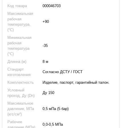
Код товара
000046703
Максимальная
рабочая
+90
температура,
(°C)
Минимальная
рабочая
-35
температура
(°C)
Длинна (м)
8 м
Стандарт
Согласно ДСТУ / ГОСТ
изготовления
Комплектность
Изделие, паспорт, гарантийный талон.
Условный
Ду 150
проход, Ду (Dn)
Максимальное
давление, МПа
0,5 мПа (5 бар)
(кгс/см²)
Рабочее
0,0-0,5 МПа
давление (МПа)