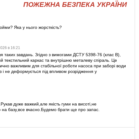
ПОЖЕЖНА БЕЗПЕКА УКРАЇНИ
дойми? Яка у нього жорсткість?
2026 в 16:21
я таких завдань. Згідно з вимогами ДСТУ 5398-76 (клас В),
й текстильний каркас та внутрішню металеву спіраль. Це
итично важливим для стабільної роботи насоса при заборі води
різ і не деформується під впливом розрідження у
Рукав дуже важкий,але якість гуми на висоті,не
 на базу,все вчасно.Будемо брати ще про запас.