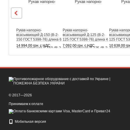
Рукав напорно-
Рукав напорно-
Рукав напор
всасывающий Д-150 (В-2-
всасывающий Д-125 (В-2-
всасывающий
150 ГОСТ 5398-76) длина 6
125 ГОСТ 5398-76) длина 4
125 ГОСТ 53
м
м
м
14 994.00 грн. с НДС
7 092.00 грн. с НДС
10 638.00 гр
© 2017—2026
Принимаем к оплате
Мобильная версия