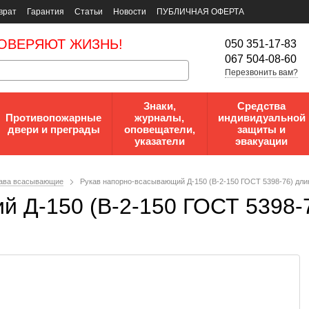
врат
Гарантия
Статьи
Новости
ПУБЛИЧНАЯ ОФЕРТА
ОВЕРЯЮТ ЖИЗНЬ!
050 351-17-83
067 504-08-60
Перезвонить вам?
Знаки,
Средства
Противопожарные
журналы,
индивидуальной
двери и преграды
оповещатели,
защиты и
указатели
эвакуации
ава всасывающие
Рукав напорно-всасывающий Д-150 (В-2-150 ГОСТ 5398-76) дли
 Д-150 (В-2-150 ГОСТ 5398-7