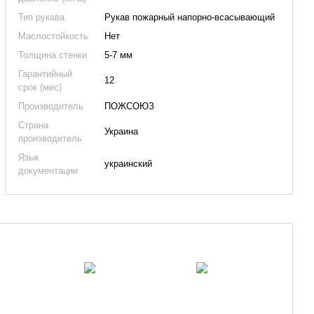
Тип рукава
Рукав пожарный напорно-всасывающий
Маслостойкость
Нет
Толщина стенки
5-7 мм
Гарантийный
12
срок (мес)
Производитель
ПОЖСОЮЗ
Страна
Украина
производитель
Язык
украинский
документации