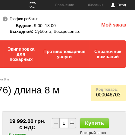
Рус
Сравнение
Желания
Вход
Укр
График работы:
Мой заказ
Будние:
9:00–18:00
0
Выходной:
Суббота,
Воскресенье.
Экипировка
Противопожарные
Справочник
для
услуги
компаний
пожарных
на 8 м
6) длина 8 м
Код товара:
000046703
19 992.00 грн.
Купить
с НДС
Быстрый заказ
В наличии