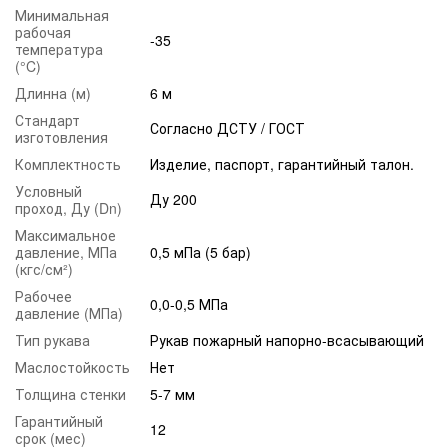
Минимальная
рабочая
-35
температура
(°C)
Длинна (м)
6 м
Стандарт
Согласно ДСТУ / ГОСТ
изготовления
Комплектность
Изделие, паспорт, гарантийный талон.
Условный
Ду 200
проход, Ду (Dn)
Максимальное
давление, МПа
0,5 мПа (5 бар)
(кгс/см²)
Рабочее
0,0-0,5 МПа
давление (МПа)
Тип рукава
Рукав пожарный напорно-всасывающий
Маслостойкость
Нет
Толщина стенки
5-7 мм
Гарантийный
12
срок (мес)