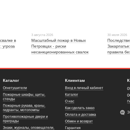
3 августа 2026
30 июля 2026
свалке в
Масштабный пожар в Новых
Последстви
: угроза
Петровцах - риски
Закарпатье
несанкционированных свалок
правила бе
Каталог
Клиентам
К
Огнетушители
Вход в личный кабинет
0
Пожарные шкафы, щиты,
Каталог
0
стенды
О нас
П
Пожарные рукава, краны,
Как сделать заказ
гидранты, мотопомпы
Э
Оплата и доставка
Противопожарные двери и
преграды
Обмен и возврат
Знаки, журналы, оповещатели,
Гарантия