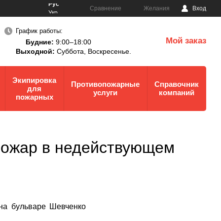
Рус
Сравнение
Желания
Вход
Укр
График работы:
Мой заказ
Будние:
9:00–18:00
0
Выходной:
Суббота,
Воскресенье.
Экипировка
Противопожарные
Справочник
для
услуги
компаний
пожарных
 пожар в недействующем
 на бульваре Шевченко