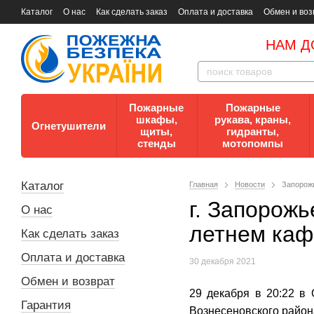
Каталог
О нас
Как сделать заказ
Оплата и доставка
Обмен и воз
Документы
Контакты
Документы по пожарной безопасности
НАМ Д
Пожарные
Пожарные
шкафы,
рукава, краны,
Огнетушители
щиты,
гидранты,
стенды
мотопомпы
Каталог
Главная
Новости
Запорожь
г. Запорож
О нас
летнем каф
Как сделать заказ
Оплата и доставка
30 декабря 2021
Обмен и возврат
29 декабря в 20:22 в
Гарантия
Вознесеновского район