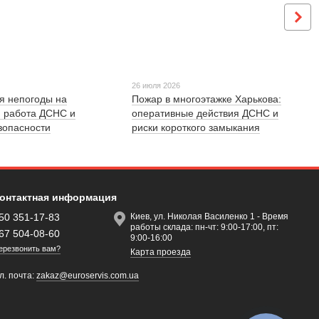
26 июля 2026
я непогоды на
Пожар в многоэтажке Харькова:
: работа ДСНС и
оперативные действия ДСНС и
зопасности
риски короткого замыкания
онтактная информация
50 351-17-83
Киев, ул. Николая Василенко 1 - Время
работы склада: пн-чт: 9:00-17:00, пт:
67 504-08-60
9:00-16:00
ерезвонить вам?
Карта проезда
л. почта:
zakaz@euroservis.com.ua