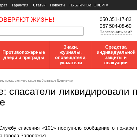
врат
Гарантия
Статьи
Новости
ПУБЛИЧНАЯ ОФЕРТА
ОВЕРЯЮТ ЖИЗНЬ!
050 351-17-83
067 504-08-60
Перезвонить вам?
Знаки,
Средства
Противопожарные
журналы,
индивидуальной
двери и преграды
оповещатели,
защиты и
указатели
эвакуации
е: пожар летнего кафе на бульваре Шевченко
ье: спасатели ликвидировали
е
 Службу спасения «101» поступило сообщение о пожаре
а города Запорожья.