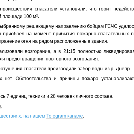
роисшествия спасатели установили, что горит недейст
й площади 100 м².
выбранному решающему направлению бойцам ГСЧС удалось
н приобрел на момент прибытия пожарно-спасательных п
транение огня на рядом расположенные здания.
ализовали возгорание, а в 21:15 полностью ликвидирова
для предотвращения повторного возгорания.
отушения спасатели производили забор воды из р. Днепр.
 нет. Обстоятельства и причины пожара устанавливаю
ь 7 единиц техники и 28 человек личного состава.
a
сшествиях, на нашем
Telegram канале
.