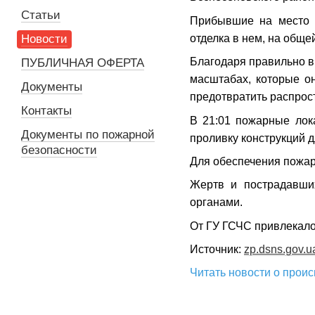
Статьи
Прибывшие на место п
отделка в нем, на обще
Новости
Благодаря правильно 
ПУБЛИЧНАЯ ОФЕРТА
масштабах, которые о
Документы
предотвратить распрос
Контакты
В 21:01 пожарные лок
Документы по пожарной
проливку конструкций 
безопасности
Для обеспечения пожар
Жертв и пострадавших
органами.
От ГУ ГСЧС привлекалос
Источник:
zp.dsns.gov.u
Читать новости о прои