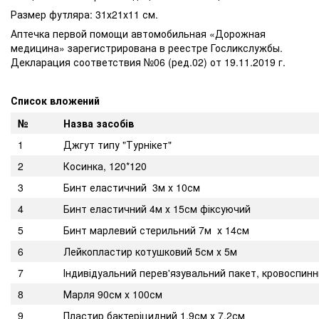
Размер футляра: 31х21х11 см.
Аптечка первой помощи автомобильная «Дорожная
медицина» зарегистрирована в реестре Госликслужбы.
Декларация соответствия №06 (ред.02) от 19.11.2019 г.
Список вложений
№
Назва засобів
1
Джгут типу "Турнікет"
2
Косинка, 120*120
3
Бинт еластичний 3м х 10см
4
Бинт еластичний 4м х 15см фіксуючий
5
Бинт марлевий стерильний 7м х 14см
6
Лейкопластир котушковий 5см х 5м
7
Індивідуальний перев'язувальний пакет, кровоспин
8
Марля 90см х 100см
9
Пластир бактеріцидний 1,9см х 7,2см