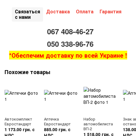
Связаться
Доставка
Оплата
Гарантия
с нами
067 408-46-27
050 338-96-76
*Обеспечим доставку по всей Украине !
Похожие товары
Автокомплект
Аптечка
Набор
Знак а
Евростандарт
Евростандарт
автомобилиста
остан
ВП-2
1 173.00 грн. с
885.00 грн. с
138.00
1 518.00 грн. с
НДС
НДС
НДС