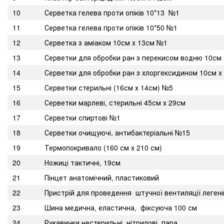
10
Серветка гелева проти опіків 10*13 №1
11
Серветка гелева проти опіків 10*50 №1
12
Серветка з аміаком 10см х 13см №1
13
Серветки для обробки ран з перекисом водню 10см 
14
Серветки для обробки ран з хлоргексидином 10см х
15
Серветки стерильні (16см х 14см) №5
16
Серветки марлеві, стерильні 45см х 29см
17
Серветки спиртові №1
18
Серветки очищуючі, антибактеріальні №15
19
Термопокривало (160 см х 210 см)
20
Ножиці тактичні, 19см
21
Пінцет анатомічний, пластиковий
22
Пристрій для проведення штучної вентиляції легені
23
Шина медична, еластична, фіксуюча 100 см
24
Рукавички нестерильні, нітрилові, пара