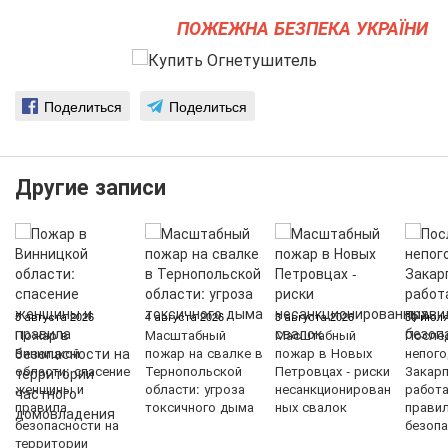
ПОЖЕЖНА БЕЗПЕКА УКРАЇНИ
Поделиться
Поделиться
Другие записи
5 августа 2026
4 августа 2026
3 августа 2026
30 июля
Пожар в
Масштабный
Масштабный
После
Винницкой
пожар на свалке в
пожар в Новых
непого
области: спасение
Тернопольской
Петровцах - риски
Закарп
женщины и
области: угроза
несанкционирован
работ
правила
токсичного дыма
ных свалок
прави
безопасности на
безопа
территории