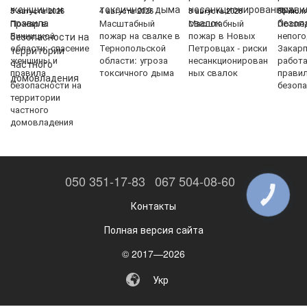
5 августа 2026
4 августа 2026
3 августа 2026
30 июля
Пожар в
Масштабный
Масштабный
После
Винницкой
пожар на свалке в
пожар в Новых
непого
области: спасение
Тернопольской
Петровцах - риски
Закарп
женщины и
области: угроза
несанкционирован
работ
правила
токсичного дыма
ных свалок
прави
безопасности на
безопа
территории
частного
домовладения
050 351-17-83
067 504-08-60
КНОПКА
ЗВ'ЯЗКУ
Контакты
Полная версия сайта
© 2017—2026
Укр