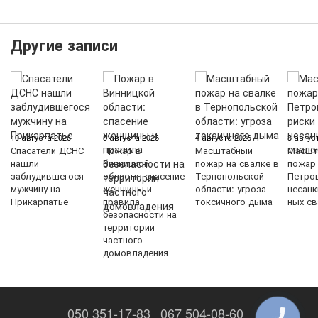
Другие записи
10 августа 2026
5 августа 2026
4 августа 2026
3 авгус
Спасатели ДСНС
Пожар в
Масштабный
Масшт
нашли
Винницкой
пожар на свалке в
пожар
заблудившегося
области: спасение
Тернопольской
Петров
мужчину на
женщины и
области: угроза
несан
Прикарпатье
правила
токсичного дыма
ных с
безопасности на
территории
частного
домовладения
050 351-17-83
067 504-08-60
КНОПКА