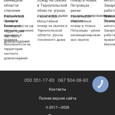
5 августа 2026
4 августа 2026
3 августа 2026
30 июля
Пожар в
Масштабный
Масштабный
После
Винницкой
пожар на свалке в
пожар в Новых
непого
области: спасение
Тернопольской
Петровцах - риски
Закарп
женщины и
области: угроза
несанкционирован
работ
правила
токсичного дыма
ных свалок
прави
безопасности на
безопа
территории
частного
домовладения
050 351-17-83
067 504-08-60
КНОПКА
ЗВ'ЯЗКУ
Контакты
Полная версия сайта
© 2017—2026