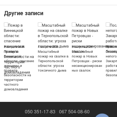
Другие записи
5 августа 2026
4 августа 2026
3 августа 2026
30 июля
Пожар в
Масштабный
Масштабный
После
Винницкой
пожар на свалке в
пожар в Новых
непого
области: спасение
Тернопольской
Петровцах - риски
Закарп
женщины и
области: угроза
несанкционирован
работ
правила
токсичного дыма
ных свалок
прави
безопасности на
безопа
территории
частного
домовладения
050 351-17-83
067 504-08-60