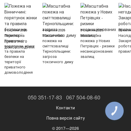
5 серпня 2026
4 серпня 2026
3 серпня 2026
30 липн
Пожежа на
Масштабна
Масштабна
Наслід
Вінниччині:
пожежа на
пожежа у Нових
Закарп
порятунок жінки
сміттєзвалищі
Петрівцях - ризики
робот
та правила
Тернопільщини:
несанкціонованих
правил
безпеки на
загроза
звалищ
території
токсичного диму
приватного
домоволодіння
050 351-17-83
067 504-08-60
Контакти
КНОПКА
ЗВ'ЯЗКУ
Повна версія сайту
© 2017—2026