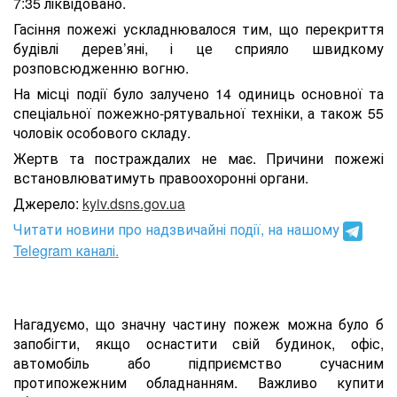
7:35 ліквідовано.
Гасіння пожежі ускладнювалося тим, що перекриття
будівлі дерев’‎яні, і це сприяло швидкому
розповсюдженню вогню.
На місці події було залучено 14 одиниць основної та
спеціальної пожежно-рятувальної техніки, а також 55
чоловік особового складу.
Жертв та постраждалих не має. Причини пожежі
встановлюватимуть правоохоронні органи.
Джерело:
kyiv.dsns.gov.ua
Читати новини про надзвичайні події, на нашому
Telegram каналі.
Нагадуємо, що значну частину пожеж можна було б
запобігти, якщо оснастити свій будинок, офіс,
автомобіль або підприємство сучасним
протипожежним обладнанням. Важливо купити