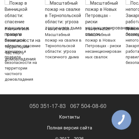
5 августа 2026
4 августа 2026
3 августа 2026
30 июля
Пожар в
Масштабный
Масштабный
После
Винницкой
пожар на свалке в
пожар в Новых
непого
области: спасение
Тернопольской
Петровцах - риски
Закарп
женщины и
области: угроза
несанкционирован
работ
правила
токсичного дыма
ных свалок
прави
безопасности на
безопа
территории
частного
домовладения
050 351-17-83
067 504-08-60
Контакты
КНОПКА
ЗВ'ЯЗКУ
Полная версия сайта
© 2017—2026