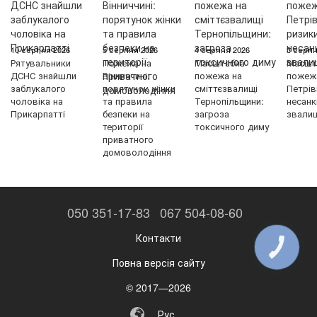
10 серпня 2026
5 серпня 2026
4 серпня 2026
3 серпн
Рятувальники
Пожежа на
Масштабна
Масшт
ДСНС знайшли
Вінниччині:
пожежа на
пожеж
заблукалого
порятунок жінки
сміттєзвалищі
Петрів
чоловіка на
та правила
Тернопільщини:
несанк
Прикарпатті
безпеки на
загроза
звали
території
токсичного диму
приватного
домоволодіння
050 351-17-83
067 504-08-60
Контакти
КНОПКА
ЗВ'ЯЗКУ
Повна версія сайту
© 2017—2026
Рус