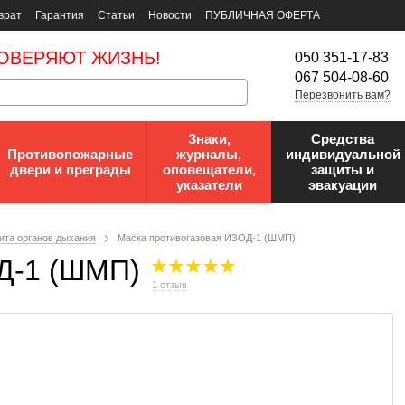
врат
Гарантия
Статьи
Новости
ПУБЛИЧНАЯ ОФЕРТА
ОВЕРЯЮТ ЖИЗНЬ!
050 351-17-83
067 504-08-60
Перезвонить вам?
Знаки,
Средства
Противопожарные
журналы,
индивидуальной
двери и преграды
оповещатели,
защиты и
указатели
эвакуации
ита органов дыхания
Маска противогазовая ИЗОД-1 (ШМП)
Д-1 (ШМП)
1 отзыв