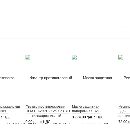
гражданский
Фильтр противогазовый
Маска защитная
Респир
 NBC
ФГМ С A2B2E2K2SXP3 RD
панорамная B2G
ГДК) F
противоаэрозольный
против
. с НДС
3 774.00 грн. с НДС
клапа
0.00 грн. с НДС
78.00 