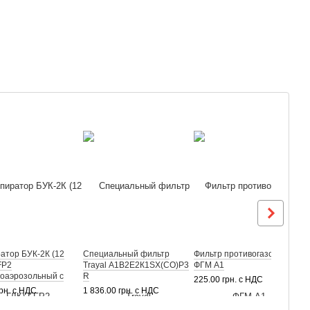
атор БУК-2К (12
Специальный фильтр
Фильтр противогазовый
П
FP2
Trayal А1В2Е2К1ЅХ(CO)Р3
ФГМ А1
«
оаэрозольный с
R
ф
225.00 грн. с НДС
ном
грн. с НДС
1 836.00 грн. с НДС
6