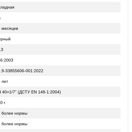
кладная
а
2 месяцев
ёрный
L3
6:2003
.9-33855606-001:2022
 лет
 40×1/7” (ДСТУ EN 148-1:2004)
0 г
е более нормы
е более нормы