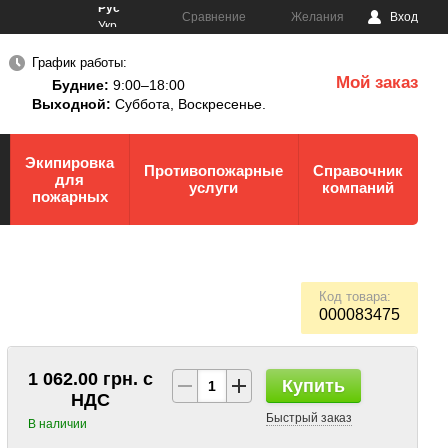
Рус
Сравнение
Желания
Вход
Укр
График работы:
Мой заказ
Будние:
9:00–18:00
0
Выходной:
Суббота,
Воскресенье.
Экипировка
Противопожарные
Справочник
для
услуги
компаний
пожарных
Код товара:
000083475
1 062.00 грн. с
Купить
НДС
Быстрый заказ
В наличии