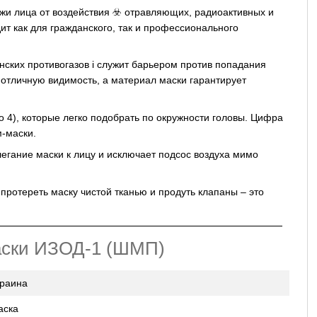
жи лица от воздействия ☣️ отравляющих, радиоактивных и
ит как для гражданского, так и профессионального
нских противогазов і служит барьером против попадания
отличную видимость, а материал маски гарантирует
до 4), которые легко подобрать по окружности головы. Цифра
м-маски.
егание маски к лицу и исключает подсос воздуха мимо
ротереть маску чистой тканью и продуть клапаны – это
маски ИЗОД-1 (ШМП)
краина
аска