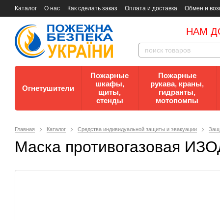
Каталог
О нас
Как сделать заказ
Оплата и доставка
Обмен и воз
Документы
Контакты
Документы по пожарной безопасности
НАМ Д
Пожарные
Пожарные
шкафы,
рукава, краны,
Огнетушители
щиты,
гидранты,
стенды
мотопомпы
Главная
Каталог
Средства индивидуальной защиты и эвакуации
Защ
Маска противогазовая ИЗО