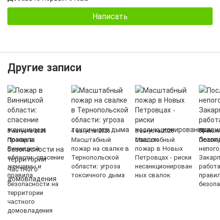
Написать
Другие записи
5 августа 2026
4 августа 2026
3 августа 2026
30 июля
Пожар в
Масштабный
Масштабный
После
Винницкой
пожар на свалке в
пожар в Новых
непого
области: спасение
Тернопольской
Петровцах - риски
Закарп
женщины и
области: угроза
несанкционирован
работ
правила
токсичного дыма
ных свалок
прави
безопасности на
безопа
территории
частного
домовладения