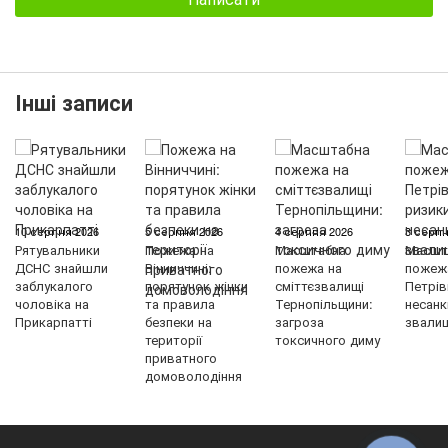
Інші записи
10 серпня 2026
5 серпня 2026
4 серпня 2026
3 серпн
Рятувальники
Пожежа на
Масштабна
Масшт
ДСНС знайшли
Вінниччині:
пожежа на
пожеж
заблукалого
порятунок жінки
сміттєзвалищі
Петрів
чоловіка на
та правила
Тернопільщини:
несанк
Прикарпатті
безпеки на
загроза
звали
території
токсичного диму
приватного
домоволодіння