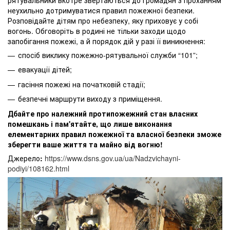
рятувальники вкотре звертаються до громадян з проханням
неухильно дотримуватися правил пожежної безпеки.
Розповідайте дітям про небезпеку, яку приховує у собі
вогонь. Обговоріть в родині не тільки заходи щодо
запобігання пожежі, а й порядок дій у разі її виникнення:
спосіб виклику пожежно-рятувальної служби “101”;
евакуації дітей;
гасіння пожежі на початковій стадії;
безпечні маршрути виходу з приміщення.
Дбайте про належний протипожежний стан власних
помешкань і пам'ятайте, що лише виконання
елементарних правил пожежної та власної безпеки зможе
зберегти ваше життя та майно від вогню!
Джерело
:
https://www.dsns.gov.ua/ua/Nadzvichayni-
podiyi/108162.html