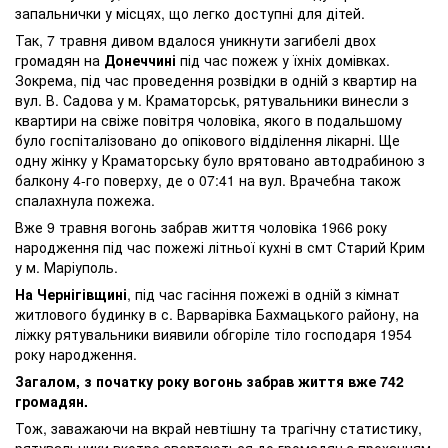
запальнички у місцях, що легко доступні для дітей.
Так, 7 травня дивом вдалося уникнути загибелі двох
громадян на
Донеччині
під час пожеж у їхніх домівках.
Зокрема, під час проведення розвідки в одній з квартир на
вул. В. Садова у м. Краматорськ, рятувальники винесли з
квартири на свіже повітря чоловіка, якого в подальшому
було госпіталізовано до опікового відділення лікарні. Ще
одну жінку у Краматорську було врятовано автодрабиною з
балкону 4-го поверху, де о 07:41 на вул. Врачебна також
спалахнула пожежа.
Вже 9 травня вогонь забрав життя чоловіка 1966 року
народження під час пожежі літньої кухні в смт Старий Крим
у м. Маріуполь.
На Чернігівщині
, під час гасіння пожежі в одній з кімнат
житлового будинку в с. Варварівка Бахмацького району, на
ліжку рятувальники виявили обгоріле тіло господаря 1954
року народження.
Загалом, з початку року вогонь забрав життя вже 742
громадян.
Тож, заважаючи на вкрай невтішну та трагічну статистику,