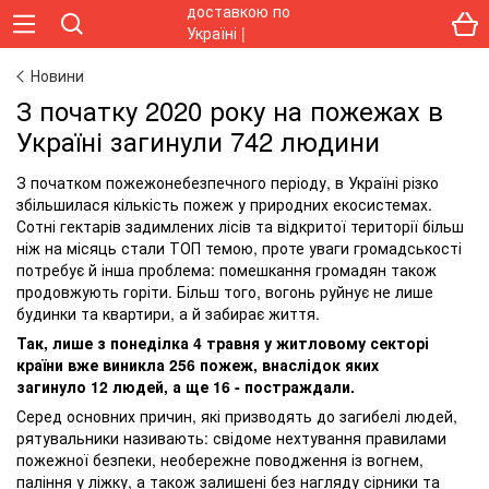
Новини
З початку 2020 року на пожежах в
Україні загинули 742 людини
З початком пожежонебезпечного періоду, в Україні різко
збільшилася кількість пожеж у природних екосистемах.
Сотні гектарів задимлених лісів та відкритої території більш
ніж на місяць стали ТОП темою, проте уваги громадськості
потребує й інша проблема: помешкання громадян також
продовжують горіти. Більш того, вогонь руйнує не лише
будинки та квартири, а й забирає життя.
Так, лише з понеділка 4 травня у житловому секторі
країни вже виникла 256 пожеж, внаслідок яких
загинуло 12 людей, а ще 16 - постраждали.
Серед основних причин, які призводять до загибелі людей,
рятувальники називають: свідоме нехтування правилами
пожежної безпеки, необережне поводження із вогнем,
паління у ліжку, а також залишені без нагляду сірники та