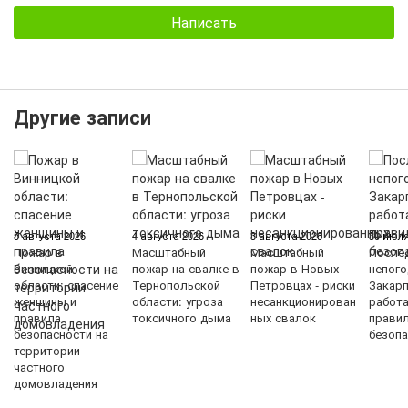
Написать
Другие записи
5 августа 2026
4 августа 2026
3 августа 2026
30 июля
Пожар в
Масштабный
Масштабный
После
Винницкой
пожар на свалке в
пожар в Новых
непого
области: спасение
Тернопольской
Петровцах - риски
Закарп
женщины и
области: угроза
несанкционирован
работ
правила
токсичного дыма
ных свалок
прави
безопасности на
безопа
территории
частного
домовладения