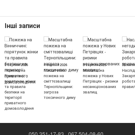
Інші записи
5 серпня 2026
4 серпня 2026
3 серпня 2026
30 липн
Пожежа на
Масштабна
Масштабна
Наслід
Вінниччині:
пожежа на
пожежа у Нових
Закарп
порятунок жінки
сміттєзвалищі
Петрівцях - ризики
робот
та правила
Тернопільщини:
несанкціонованих
правил
безпеки на
загроза
звалищ
території
токсичного диму
приватного
домоволодіння
050 351-17-83
067 504-08-60