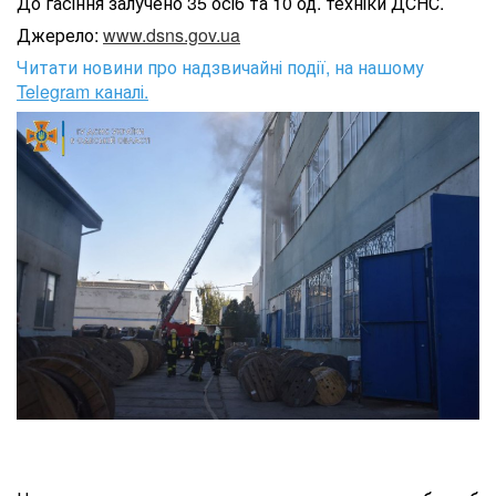
До гасіння залучено 35 осіб та 10 од. техніки ДСНС.
Джерело:
www.dsns.gov.ua
Читати новини про надзвичайні події, на нашому
Telegram каналі.