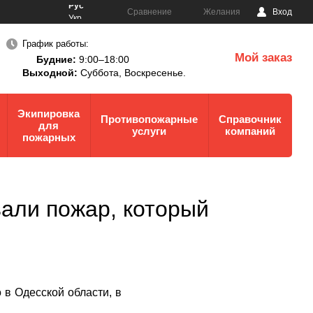
Рус
Сравнение
Желания
Вход
Укр
График работы:
Мой заказ
Будние:
9:00–18:00
0
Выходной:
Суббота,
Воскресенье.
Экипировка
Противопожарные
Справочник
для
услуги
компаний
пожарных
вали пожар, который
 в Одесской области, в