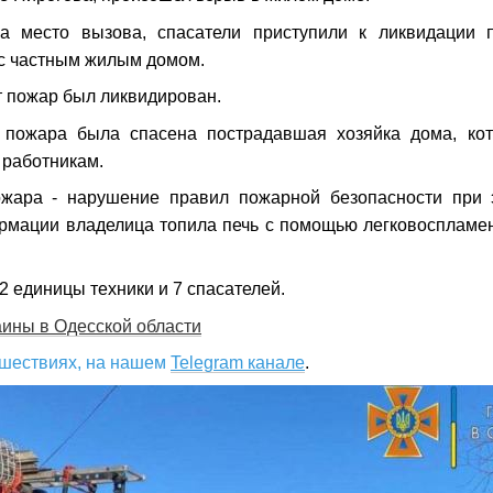
а место вызова, спасатели приступили к ликвидации 
с частным жилым домом.
т пожар был ликвидирован.
 пожара была спасена пострадавшая хозяйка дома, ко
 работникам.
жара - нарушение правил пожарной безопасности при э
рмации владелица топила печь с помощью легковоспламе
2 единицы техники и 7 спасателей.
ины в Одесской области
сшествиях, на нашем
Telegram канале
.