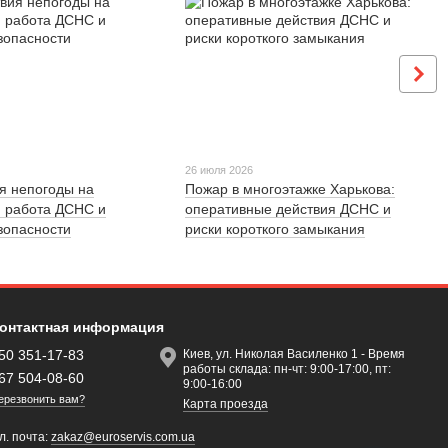
26 июля 2026
я непогоды на
Пожар в многоэтажке Харькова:
: работа ДСНС и
оперативные действия ДСНС и
зопасности
риски короткого замыкания
онтактная информация
50 351-17-83
Киев, ул. Николая Василенко 1 - Время
работы склада: пн-чт: 9:00-17:00, пт:
67 504-08-60
9:00-16:00
ерезвонить вам?
Карта проезда
л. почта:
zakaz@euroservis.com.ua