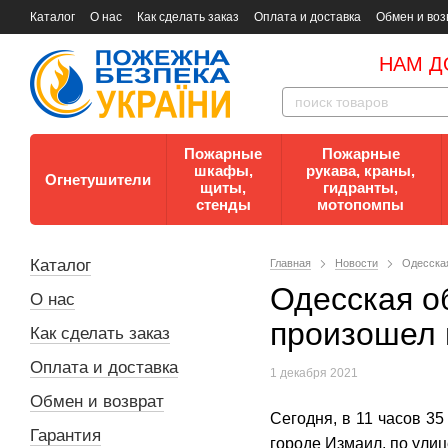
Каталог
О нас
Как сделать заказ
Оплата и доставка
Обмен и воз
Документы
Контакты
Документы по пожарной безопасности
НАМ Д
Пожарные
Пожарные
шкафы,
рукава, краны,
Огнетушители
щиты,
гидранты,
стенды
мотопомпы
Каталог
Главная
Новости
Одесская
Одесская о
О нас
произошел 
Как сделать заказ
Оплата и доставка
1 декабря 2021
Обмен и возврат
Сегодня, в 11 часов 35
Гарантия
городе Измаил, по ули