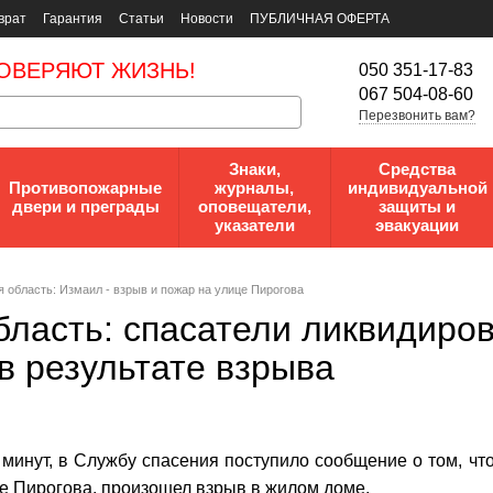
врат
Гарантия
Статьи
Новости
ПУБЛИЧНАЯ ОФЕРТА
ОВЕРЯЮТ ЖИЗНЬ!
050 351-17-83
067 504-08-60
Перезвонить вам?
Знаки,
Средства
Противопожарные
журналы,
индивидуальной
двери и преграды
оповещатели,
защиты и
указатели
эвакуации
 область: Измаил - взрыв и пожар на улице Пирогова
бласть: спасатели ликвидиро
в результате взрыва
 минут, в Службу спасения поступило сообщение о том, что
це Пирогова, произошел взрыв в жилом доме.