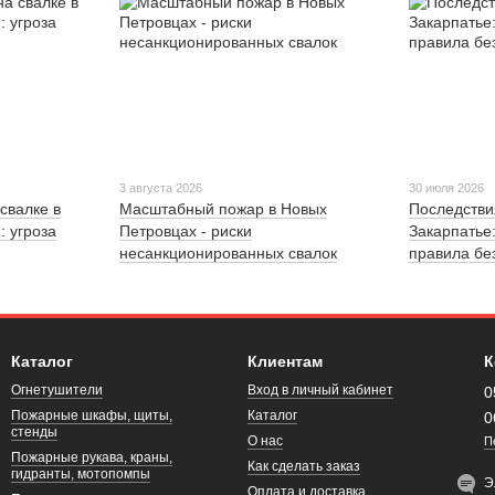
3 августа 2026
30 июля 2026
свалке в
Масштабный пожар в Новых
Последстви
: угроза
Петровцах - риски
Закарпатье
несанкционированных свалок
правила бе
Каталог
Клиентам
К
Огнетушители
Вход в личный кабинет
0
Пожарные шкафы, щиты,
Каталог
0
стенды
О нас
П
Пожарные рукава, краны,
Как сделать заказ
гидранты, мотопомпы
Э
Оплата и доставка