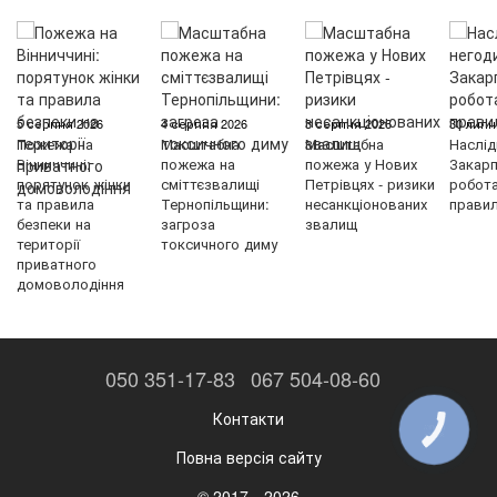
5 серпня 2026
4 серпня 2026
3 серпня 2026
30 липн
Пожежа на
Масштабна
Масштабна
Наслід
Вінниччині:
пожежа на
пожежа у Нових
Закарп
порятунок жінки
сміттєзвалищі
Петрівцях - ризики
робот
та правила
Тернопільщини:
несанкціонованих
правил
безпеки на
загроза
звалищ
території
токсичного диму
приватного
домоволодіння
050 351-17-83
067 504-08-60
Контакти
КНОПКА
ЗВ'ЯЗКУ
Повна версія сайту
© 2017—2026