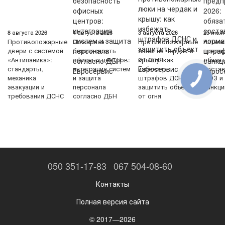
8 августа 2026
4 августа 2026
3 августа 2026
25 июля
Противопожарные
Пожарная
Противопожарные
Аптечк
двери с системой
безопасность
люки на чердак и
предпр
«Антипаника»:
офисных центров:
крышу: как
обяза
стандарты,
интеграция систем
избежать
соста
механика
и защита
штрафов ДСНС и
МОЗ и
эвакуации и
персонала
защитить объект
санкци
требования ДСНС
согласно ДБН
от огня
050 351-17-83
067 504-08-60
Контакты
Полная версия сайта
© 2017—2026