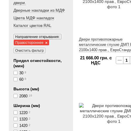
двери.
Дверные накладки из МДФ
Цвета МДФ накладок
Каталог цветов RAL
Направление открывания:
Двери противопожарные
Правостороннее
металлические глухие ДМП Е
2100x1400 прав., ЕвроСтанд
Очистить фильтр
21 666.00 грн. с
Предел огнестойкости,
НДС
(мин)
30
8
60
8
Высота (мм)
2080
16
Ширина (мм)
1220
2
1320
2
1420
2