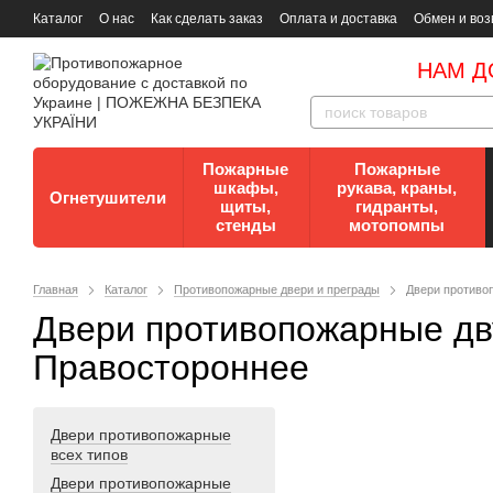
Каталог
О нас
Как сделать заказ
Оплата и доставка
Обмен и воз
Документы
Контакты
Документы по пожарной безопасности
НАМ Д
Пожарные
Пожарные
шкафы,
рукава, краны,
Огнетушители
щиты,
гидранты,
стенды
мотопомпы
Главная
Каталог
Противопожарные двери и преграды
Двери противо
Двери противопожарные дв
Правостороннее
Двери противопожарные
всех типов
Двери противопожарные