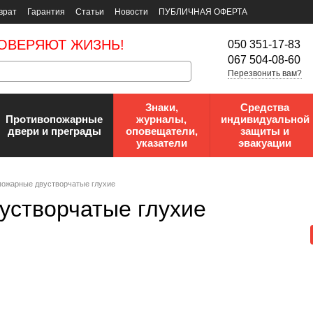
врат
Гарантия
Статьи
Новости
ПУБЛИЧНАЯ ОФЕРТА
ОВЕРЯЮТ ЖИЗНЬ!
050 351-17-83
067 504-08-60
Перезвонить вам?
Знаки,
Средства
Противопожарные
журналы,
индивидуальной
двери и преграды
оповещатели,
защиты и
указатели
эвакуации
пожарные двустворчатые глухие
устворчатые глухие