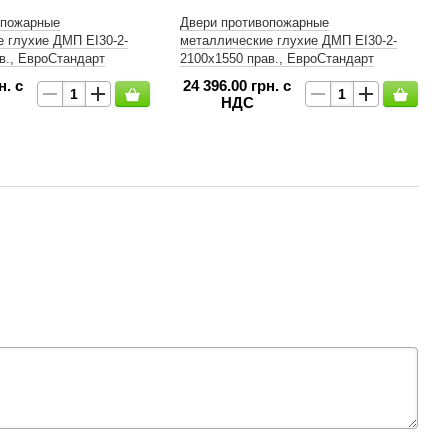
опожарные
Двери противопожарные
 глухие ДМП ЕІ30-2-
металлические глухие ДМП ЕІ30-2-
в., ЕвроСтандарт
2100х1550 прав., ЕвроСтандарт
н. с
24 396.00 грн. с
НДС