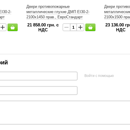
Двери противопожарные
Двери против
І30-2-
металлические глухие ДМП ЕІ30-2-
металлические
арт
2100х1450 прав., ЕвроСтандарт
2100х1500 пра
21 858.00 грн. с
23 136.00 гр
НДС
НДС
рий
Войти с помощью