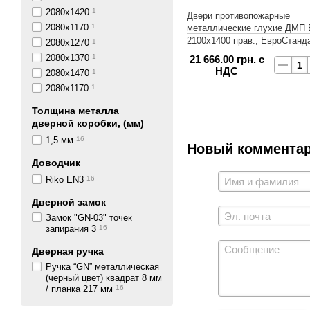
2080x1420
1
Двери противопожарные
2080х1170
1
металлические глухие ДМП Е
2100х1400 прав., ЕвроСтанд
2080х1270
1
2080х1370
1
21 666.00 грн. с
НДС
2080х1470
1
2080x1170
1
Толщина металла
дверной коробки, (мм)
1,5 мм
16
Новый коммента
Доводчик
Riko EN3
16
Дверной замок
Замок "GN-03" точек
запирания 3
16
Дверная ручка
Ручка “GN” металлическая
(черный цвет) квадрат 8 мм
/ планка 217 мм
16