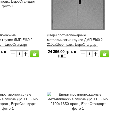
опожарные
Двери противопожарные
 глухие ДМП ЕІ60-2-
металлические глухие ДМП ЕІ60-2-
в., ЕвроСтандарт
2100x1550 прав., ЕвроСтандарт
н. с
24 396.00 грн. с
НДС