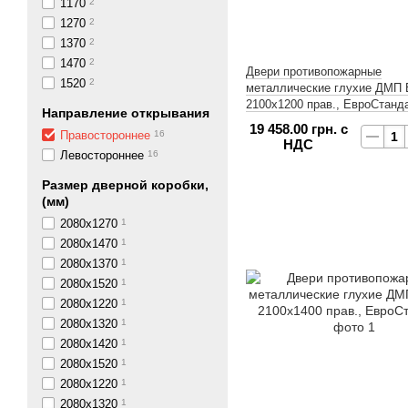
1170
2
1270
2
1370
2
1470
2
Двери противопожарные
1520
2
металлические глухие ДМП Е
2100х1200 прав., ЕвроСтанд
Направление открывания
19 458.00 грн. с
Правостороннее
16
НДС
Левостороннее
16
Размер дверной коробки,
(мм)
2080x1270
1
2080x1470
1
2080x1370
1
2080x1520
1
2080х1220
1
2080х1320
1
2080х1420
1
2080х1520
1
2080x1220
1
2080x1320
1