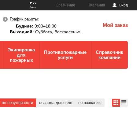
Рус
Сравнение
Желания
Вход
Укр
График работы:
Мой заказ
Будние:
9:00–18:00
0
Выходной:
Суббота,
Воскресенье.
Экипировка
Противопожарные
Справочник
для
услуги
компаний
пожарных
по популярности
сначала дешевле
по названию