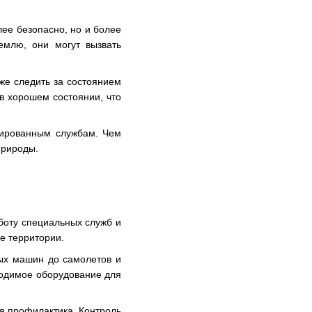
лее безопасно, но и более
емлю, они могут вызвать
же следить за состоянием
 в хорошем состоянии, что
зированным службам. Чем
природы.
боту специальных служб и
е территории.
ых машин до самолетов и
ходимое оборудование для
я профилактика. Контроль