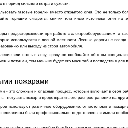
х в период сильного ветра и сухости.
ьзовать газовые горелки вместо открытого огня. Это не только бо
айте горящие сигареты, спички или иные источники огня на з
ры предосторожности при работе с электрооборудованием, а так
торые используются в лесной местности. Лесные дороги не всегда
разованию или выходу из строя автомобиля.
ление или огонь в лесу, сразу же сообщайте об этом специали
чен и потушен, тем меньше будет его масштаб и последствия для 
ными пожарами
и - это сложный и опасный процесс, который включает в себя ра
ь - потушить пожар и предотвратить его распространение на други
ров используют различное оборудование: от мотопомп и пожарн
ы специалисты были профессионально подготовлены и имели необ
более эффективных способов борьбы с лесными пожарами являетс