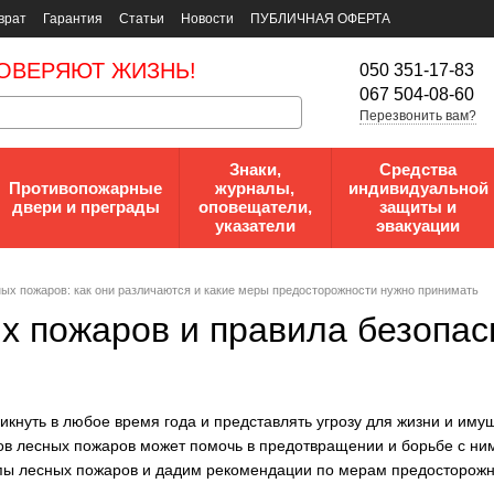
врат
Гарантия
Статьи
Новости
ПУБЛИЧНАЯ ОФЕРТА
ОВЕРЯЮТ ЖИЗНЬ!
050 351-17-83
067 504-08-60
Перезвонить вам?
Знаки,
Средства
Противопожарные
журналы,
индивидуальной
двери и преграды
оповещатели,
защиты и
указатели
эвакуации
ых пожаров: как они различаются и какие меры предосторожности нужно принимать
х пожаров и правила безопас
икнуть в любое время года и представлять угрозу для жизни и иму
в лесных пожаров может помочь в предотвращении и борьбе с ним
пы лесных пожаров и дадим рекомендации по мерам предосторожн