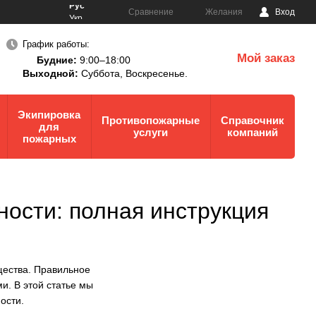
Рус
Сравнение
Желания
Вход
Укр
График работы:
Мой заказ
Будние:
9:00–18:00
0
Выходной:
Суббота,
Воскресенье.
Экипировка
Противопожарные
Справочник
для
услуги
компаний
пожарных
ности: полная инструкция
щества. Правильное
и. В этой статье мы
ости.