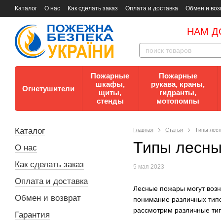
Каталог
О нас
Как сделать заказ
Оплата и доставка
Обмен и воз
Документы
Контакты
Документы по пожарной безопасности
НАМ Д
Пожарные
Пожарные
шкафы,
рукава, краны,
Огнетушители
щиты,
гидранты,
стенды
мотопомпы
Каталог
Главная
Статьи
Типы лесн
Типы лесны
О нас
Как сделать заказ
5 мая 2023
Оплата и доставка
Лесные пожары могут возн
Обмен и возврат
понимание различных типо
рассмотрим различные ти
Гарантия