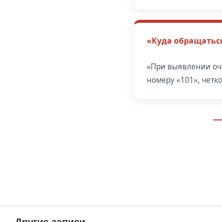
«Куда обращатьс
«При выявлении оч
номеру «101», четк
Другие записи