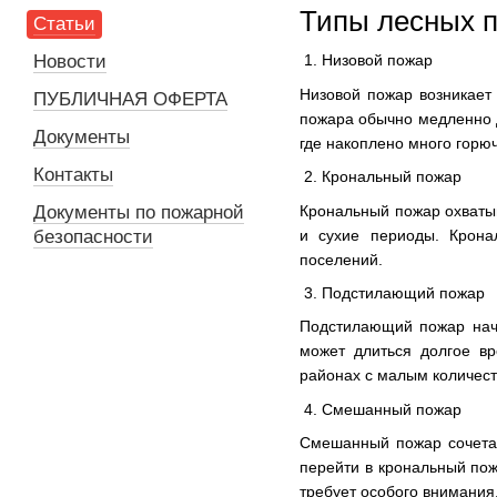
Типы лесных 
Статьи
Новости
1. Низовой пожар
Низовой пожар возникает 
ПУБЛИЧНАЯ ОФЕРТА
пожара обычно медленно д
Документы
где накоплено много горюч
Контакты
2. Крональный пожар
Крональный пожар охватыв
Документы по пожарной
и сухие периоды. Крона
безопасности
поселений.
3. Подстилающий пожар
Подстилающий пожар начи
может длиться долгое в
районах с малым количест
4. Смешанный пожар
Смешанный пожар сочетае
перейти в крональный пож
требует особого внимания