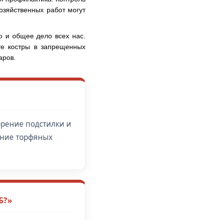
озяйственных работ могут
о и общее дело всех нас.
те костры в запрещенных
аров.
орение подстилки и
ание торфяных
Б?»