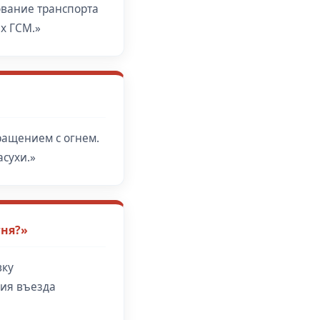
ование транспорта
х ГСМ.»
ращением с огнем.
сухи.»
гня?»
вку
ия въезда