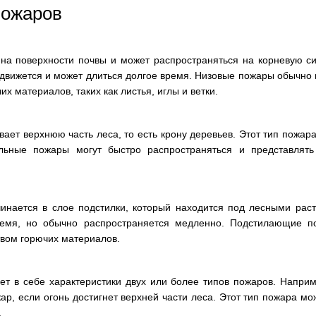
пожаров
на поверхности почвы и может распространяться на корневую си
вижется и может длиться долгое время. Низовые пожары обычно п
их материалов, таких как листья, иглы и ветки.
ает верхнюю часть леса, то есть крону деревьев. Этот тип пожара
льные пожары могут быстро распространяться и представлять
нается в слое подстилки, который находится под лесными раст
ремя, но обычно распространяется медленно. Подстилающие п
вом горючих материалов.
т в себе характеристики двух или более типов пожаров. Напри
ар, если огонь достигнет верхней части леса. Этот тип пожара м
.