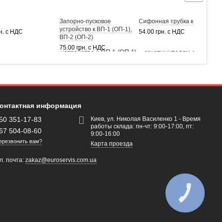
Запорно-пусковое
Сифонная трубка к ОП-2
Ч
устройство к ВП-1 (ОП-1),
п
рн. с НДС
54.00 грн. с НДС
ВП-2 (ОП-2)
5
75.00 грн. с НДС
онтактная информация
50 351-17-83
Киев, ул. Николая Василенко 1 - Время
работы склада: пн-чт: 9:00-17:00, пт:
67 504-08-60
9:00-16:00
ерезвонить вам?
Карта проезда
л. почта:
zakaz@euroservis.com.ua
КНОПКА
ЗВ'ЯЗКУ