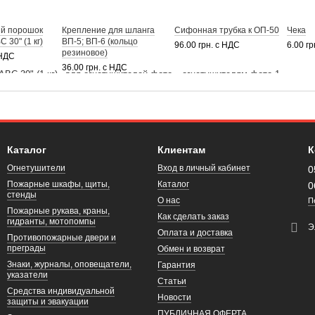
й порошок
Крепление для шланга
Сифонная трубка к ОП-50
Чека
 30" (1 кг)
ВП-5; ВП-6 (кольцо
96.00 грн. с НДС
6.00 г
резиновое)
 НДС
36.00 грн. с НДС
Каталог
Клиентам
К
Огнетушители
Вход в личный кабинет
0
Пожарные шкафы, щиты,
Каталог
0
стенды
О нас
П
Пожарные рукава, краны,
Как сделать заказ
гидранты, мотопомпы
Э
Оплата и доставка
Противопожарные двери и
преграды
Обмен и возврат
Знаки, журналы, оповещатели,
Гарантия
указатели
Статьи
Средства индивидуальной
Новости
защиты и эвакуации
ПУБЛИЧНАЯ ОФЕРТА