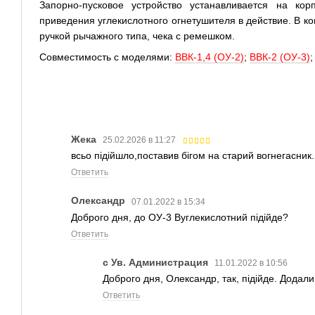
Запорно-пусковое устройство устанавливается на кор
приведения углекислотного огнетушителя в действие. В ко
ручкой рычажного типа, чека с ремешком.
Совместимость с моделями:
ВВК-1,4 (ОУ-2)
;
ВВК-2 (ОУ-3)
Жека
25.02.2026 в 11:27
всьо підійшло,поставив бігом на старий вогнегасник.
Ответить
Олександр
07.01.2022 в 15:34
Доброго дня, до ОУ-3 Вуглекислотний підійде?
Ответить
с Ув. Администрация
11.01.2022 в 10:56
Доброго дня, Олександр, так, підійде. Додал
Ответить