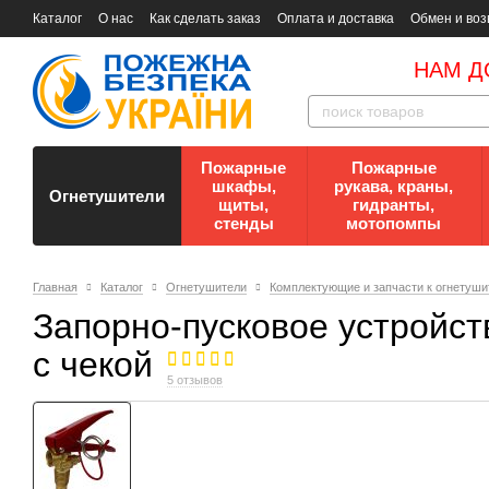
Каталог
О нас
Как сделать заказ
Оплата и доставка
Обмен и воз
Документы
Контакты
Документы по пожарной безопасности
НАМ Д
Пожарные
Пожарные
шкафы,
рукава, краны,
Огнетушители
щиты,
гидранты,
стенды
мотопомпы
Главная
Каталог
Огнетушители
Комплектующие и запчасти к огнетуш
Запорно-пусковое устройств
с чекой
5 отзывов