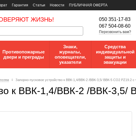
врат
Гарантия
Статьи
Новости
ПУБЛИЧНАЯ ОФЕРТА
ОВЕРЯЮТ ЖИЗНЬ!
050 351-17-83
067 504-08-60
Перезвонить вам?
Знаки,
Средства
Противопожарные
журналы,
индивидуальной
двери и преграды
оповещатели,
защиты и
указатели
эвакуации
ителям
Запорно-пусковое устройство к ВВК-1,4/ВВК-2 /ВВК-3,5/ ВВК-5 СО2 PZ19.2 с 
о к ВВК-1,4/ВВК-2 /ВВК-3,5/