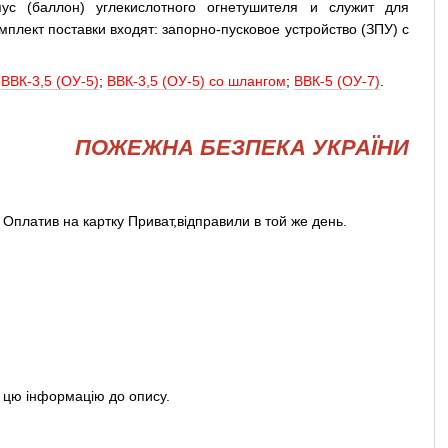
пус (баллон) углекислотного огнетушителя и служит для
мплект поставки входят: запорно-пусковое устройство (ЗПУ) с
;
ВВК-3,5 (ОУ-5)
;
ВВК-3,5 (ОУ-5) со шлангом
;
ВВК-5 (ОУ-7)
.
ПОЖЕЖНА БЕЗПЕКА УКРАЇНИ
 Оплатив на картку Приват,відправили в той же день.
и цю інформацію до опису.