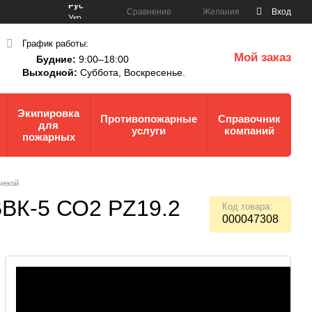
Рус
Сравнение
Желания
Вход
Укр
График работы:
Мой заказ
Будние:
9:00–18:00
0
Выходной:
Суббота,
Воскресенье.
Экипировка
Противопожарные
Справочник
для
услуги
компаний
пожарных
чекой
 ВВК-5 СО2 PZ19.2
Код товара:
000047308