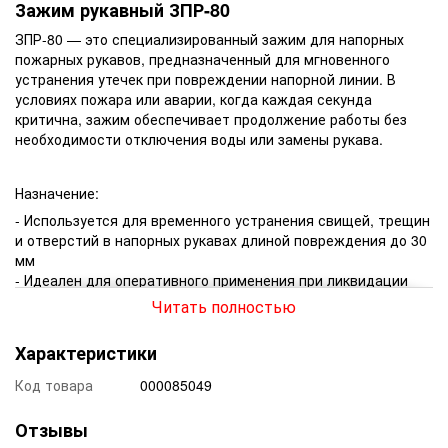
Зажим рукавный ЗПР-80
ЗПР-80 — это специализированный зажим для напорных
пожарных рукавов, предназначенный для мгновенного
устранения утечек при повреждении напорной линии. В
условиях пожара или аварии, когда каждая секунда
критична, зажим обеспечивает продолжение работы без
необходимости отключения воды или замены рукава.
Назначение:
- Используется для временного устранения свищей, трещин
и отверстий в напорных рукавах длиной повреждения до 30
мм
- Идеален для оперативного применения при ликвидации
протечек, когда замена рукавной линии невозможна или
Читать полностью
нецелесообразна
- Подходит для пожарных подразделений, аварийно-
Характеристики
спасательных служб, объектов повышенной опасности и
промышленных предприятий
Код товара
000085049
⚙️ Конструкция:
Отзывы
Обойма: трёхсегментная, изготовлена из прочного