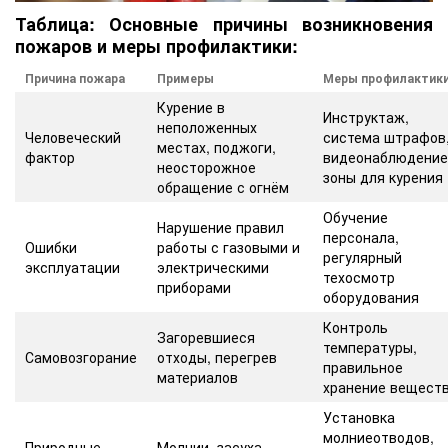
Таблица: Основные причины возникновения
пожаров и меры профилактики:
Причина пожара
Примеры
Меры профилактик
Курение в
Инструктаж,
неположенных
Человеческий
система штрафов
местах, поджоги,
фактор
видеонаблюдение
неосторожное
зоны для курения
обращение с огнём
Обучение
Нарушение правил
персонала,
Ошибки
работы с газовыми и
регулярный
эксплуатации
электрическими
техосмотр
приборами
оборудования
Контроль
Загоревшиеся
температуры,
Самовозгорание
отходы, перегрев
правильное
материалов
хранение вещест
Установка
молниеотводов,
Природные
Молнии, засуха,