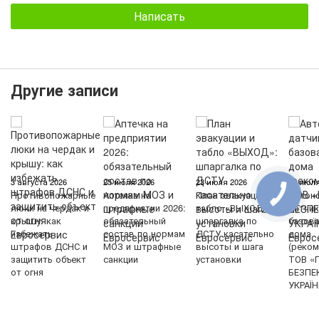
Написать
Другие записи
3 августа 2026
25 июля 2026
23 июля 2026
21 июля
Противопожарные
Аптечка на
План эвакуации и
Автон
люки на чердак и
предприятии 2026:
табло «ВЫХОД»:
датчик
крышу: как
обязательный
шпаргалка по
базова
избежать
состав по нормам
ДСТУ касательно
дома
штрафов ДСНС и
МОЗ и штрафные
высоты и шага
(реком
защитить объект
санкции
установки
ТОВ «
от огня
БЕЗПЕ
УКРАЇН