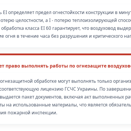
 EI определяет предел огнестойкости конструкции в минут
потерю целостности, а I - потерю теплоизолирующей спосо
обработка класса EI 60 гарантирует, что воздуховод выде
е огня в течение часа без разрушения и критического наг
ет право выполнять работы по огнезащите воздухо
 огнезащитной обработке могут выполнять только органи
оответствующую лицензию ГСЧС Украины. По завершени
 выдается пакет документов, включая акт выполненных ра
ты на использованные материалы, что является обязател
ия пожарной инспекции.