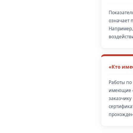
Показатель
означает 
Например, 
воздействи
«Кто име
Работы по
имеющие с
заказчику
сертифика
прохожден