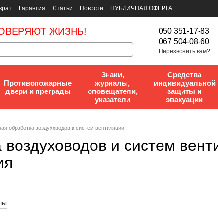
врат
Гарантия
Статьи
Новости
ПУБЛИЧНАЯ ОФЕРТА
ОВЕРЯЮТ ЖИЗНЬ!
050 351-17-83
067 504-08-60
Перезвонить вам?
Знаки,
Средства
Противопожарные
журналы,
индивидуальной
двери и преграды
оповещатели,
защиты и
указатели
эвакуации
ая обработка воздуховодов и систем вентиляции
 воздуховодов и систем вент
ия