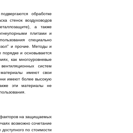
подвергаются обработке
ска стенок воздуховодов
еталлозащите), а также
огнеупорными плитами и
ользования специально
изол" и прочие.
Методы и
м порядке и основывается
ниях, как многоуровневые
 вентиляционных систем
е материалы имеют свои
 они имеют более высокую
Также эти материалы не
спользования.
 факторов на защищаемых
учаях возможно сочетание
 доступного по стоимости