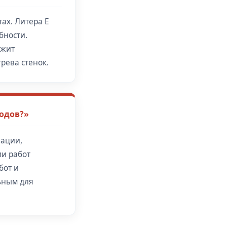
ах. Литера Е
бности.
ржит
рева стенок.
водов?»
зации,
и работ
бот и
ьным для