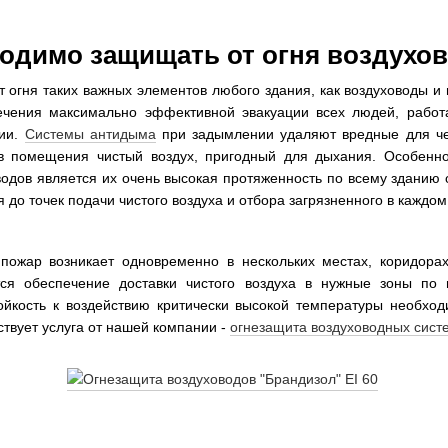
одимо защищать от огня воздухо
 огня таких важных элементов любого здания, как воздуховоды и
ечения максимально эффективной
эвакуации всех людей, рабо
нии.
Системы антидыма
при задымлении удаляют вредные для че
в помещения чистый воздух, пригодный для дыхания. Особенно
одов является их очень высокая протяженность по всему зданию о
 до точек подачи чистого воздуха и отбора загрязненного в каждо
 пожар возникает одновременно в нескольких местах, коридора
тся обеспечение доставки чистого воздуха в нужные зоны по 
тойкость к воздействию критически высокой температуры необхо
ствует услуга от нашей компании -
огнезащита воздуховодных сист