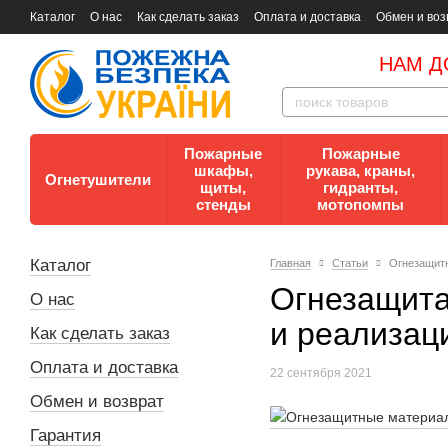
Каталог
О нас
Как сделать заказ
Оплата и доставка
Обмен и воз
Документы
Контакты
Документы по пожарной безопасности
НАМ Д
Пожарные
Пожарные
шкафы,
рукава, краны,
Огнетушители
щиты,
гидранты,
стенды
мотопомпы
Каталог
Главная
Статьи
Огнезащитн
Огнезащита
О нас
и реализац
Как сделать заказ
Оплата и доставка
22 сентября 2021
Обмен и возврат
Гарантия