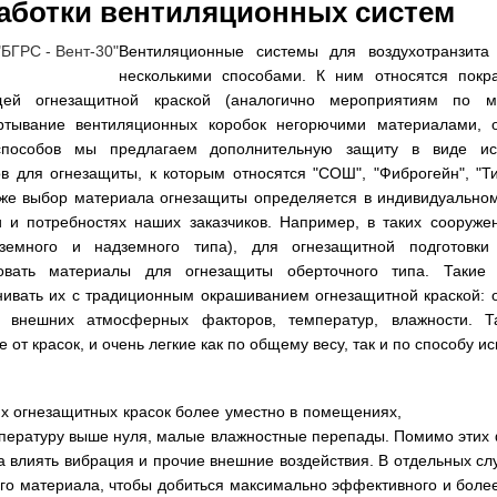
аботки вентиляционных систем
Вентиляционные системы для воздухотранзита 
несколькими способами. К ним относятся покра
щей огнезащитной краской (аналогично мероприятиям по м
ртывание вентиляционных коробок негорючими материалами, 
пособов мы предлагаем дополнительную защиту в виде исп
в для огнезащиты, к которым относятся "СОШ", "Фиброгейн", "Т
кже выбор материала огнезащиты определяется в индивидуально
и и потребностях наших заказчиков. Например, в таких сооруже
земного и надземного типа), для огнезащитной подготовки
зовать материалы для огнезащиты оберточного типа. Таки
нивать их с традиционным окрашиванием огнезащитной краской:
ю внешних атмосферных факторов, температур, влажности. 
 от красок, и очень легкие как по общему весу, так и по способу и
 огнезащитных красок более уместно в помещениях,
ературу выше нуля, малые влажностные перепады. Помимо этих
а влиять вибрация и прочие внешние воздействия. В отдельных сл
го материала, чтобы добиться максимально эффективного и более