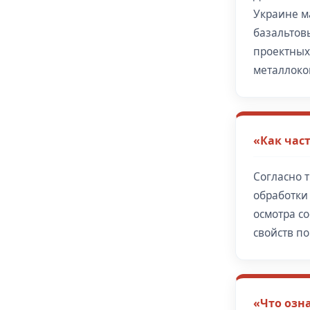
Украине м
базальтов
проектных
металлоко
«Как час
Согласно 
обработки
осмотра с
свойств п
«Что озн