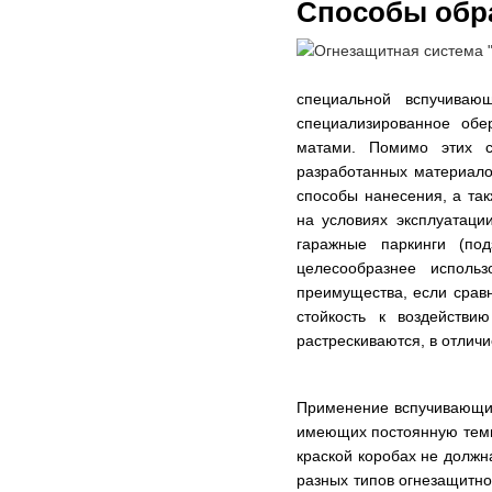
Способы обр
специальной вспучиваю
специализированное обе
матами. Помимо этих с
разработанных материало
способы нанесения, а та
на условиях эксплуатаци
гаражные паркинги (под
целесообразнее исполь
преимущества, если срав
стойкость к воздействи
растрескиваются, в отличие
Применение вспучивающих
имеющих постоянную темп
краской коробах не должн
разных типов огнезащитно