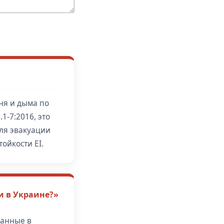
ня и дыма по
-7:2016, это
для эвакуации
тойкости EI.
 в Украине?»
ванные в