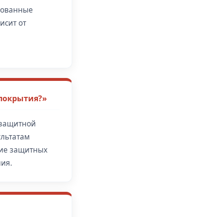
рованные
исит от
 покрытия?»
езащитной
ультатам
ние защитных
ния.