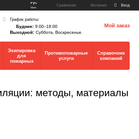
Рус
Сравнение
Желания
Вход
Укр
График работы:
Мой заказ
Будние:
9:00–18:00
0
Выходной:
Суббота,
Воскресенье.
Экипировка
Противопожарные
Справочник
для
услуги
компаний
пожарных
иляции: методы, материалы