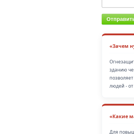
Отправит
«Зачем н
Огнезащит
зданию че
позволяет
людей - от
«Какие м
Для повыш