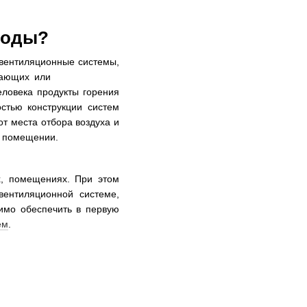
воды?
 вентиляционные системы,
тающих или
ловека продукты горения
стью конструкции систем
т места отбора воздуха и
м помещении.
х, помещениях. При этом
вентиляционной системе,
димо обеспечить в первую
ем
.