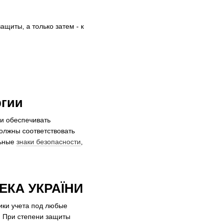
щиты, а только затем - к
ргии
и обеспечивать
олжны соответствовать
льные
знаки безопасности
,
ЕКА УКРАЇНИ
ки учета под любые
. При степени защиты