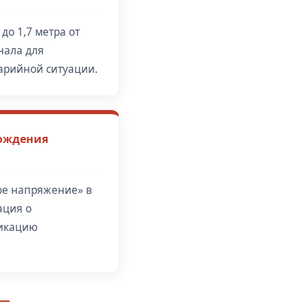
до 1,7 метра от
нала для
арийной ситуации.
хождения
ое напряжение» в
ация о
фикацию