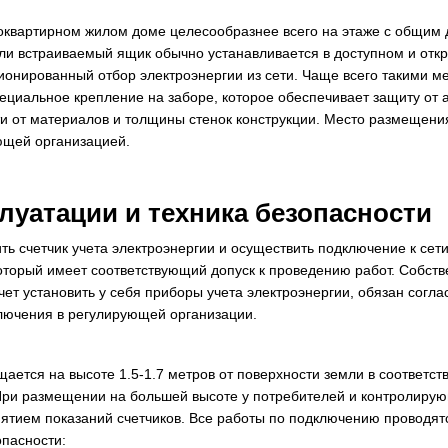
гоквартирном жилом доме целесообразнее всего на этаже с общим 
ли встраиваемый ящик обычно устанавливается в доступном и откры
ионированный отбор электроэнергии из сети. Чаще всего такими м
ециальное крепление на заборе, которое обеспечивает защиту от 
и от материалов и толщины стенок конструкции. Место размещен
ющей организацией.
луатации и техника безопасности
ть счетчик учета электроэнергии и осуществить подключение к сет
оторый имеет соответствующий допуск к проведению работ. Собств
ет установить у себя приборы учета электроэнергии, обязан согла
лючения в регулирующей организации.
ается на высоте 1.5-1.7 метров от поверхности земли в соответ
При размещении на большей высоте у потребителей и контролирую
нятием показаний счетчиков. Все работы по подключению проводятс
пасности: