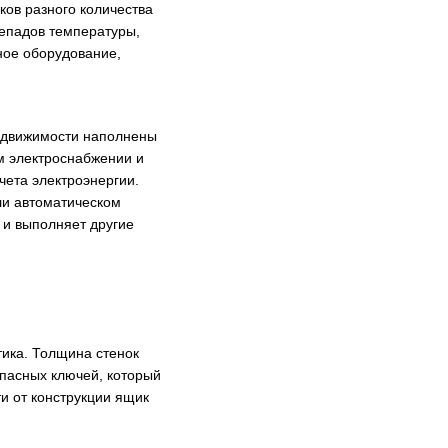
ков разного количества
репадов температуры,
ьное оборудование,
недвижимости наполнены
м электроснабжении и
чета электроэнергии.
ли автоматическом
 и выполняет другие
тика. Толщина стенок
апасных ключей, который
и от конструкции ящик