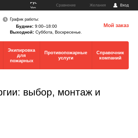
Рус
Сравнение
Желания
Вход
Укр
График работы:
Мой заказ
Будние:
9:00–18:00
0
Выходной:
Суббота,
Воскресенье.
Экипировка
Противопожарные
Справочник
для
услуги
компаний
пожарных
гии: выбор, монтаж и