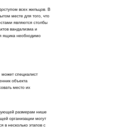
доступом всех жильцов. В
том месте для того, что
естами являются столбы
актов вандализма и
ия ящика необходимо
и может специалист
енник объекта
совать место их
ствующей размерам нише
щей организации могут
я в несколько этапов с