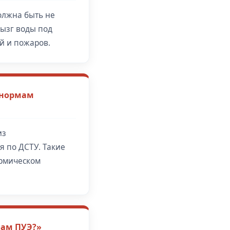
олжна быть не
рызг воды под
й и пожаров.
 нормам
из
 по ДСТУ. Такие
ермическом
лам ПУЭ?»