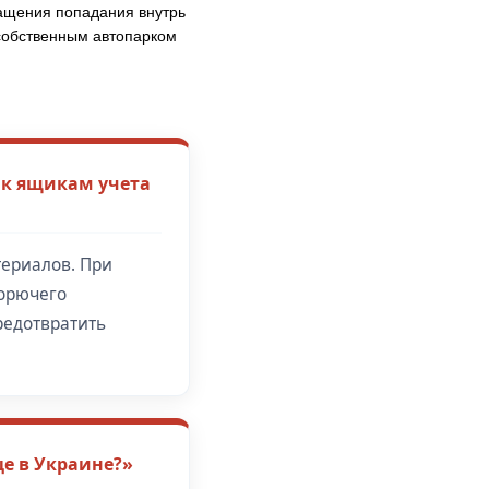
ащения попадания внутрь
 собственным автопарком
 к ящикам учета
териалов. При
горючего
редотвратить
це в Украине?»