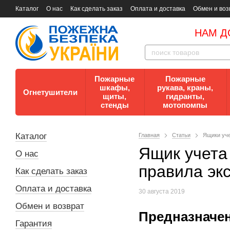
Каталог
О нас
Как сделать заказ
Оплата и доставка
Обмен и воз
Документы
Контакты
Документы по пожарной безопасности
НАМ Д
Пожарные
Пожарные
шкафы,
рукава, краны,
Огнетушители
щиты,
гидранты,
стенды
мотопомпы
Каталог
Главная
Статьи
Ящики уче
Ящик учета
О нас
правила эк
Как сделать заказ
Оплата и доставка
30 августа 2019
Обмен и возврат
Предназначе
Гарантия