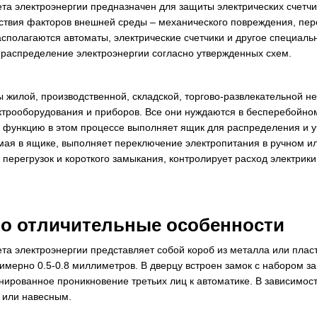
та электроэнергии предназначен для защиты электрических счетчи
йствия факторов внешней среды – механического повреждения, пе
асполагаются автоматы, электрические счетчики и другое специал
и распределение электроэнергии согласно утвержденных схем.
ы жилой, производственной, складской, торгово-развлекательной 
трооборудования и приборов. Все они нуждаются в бесперебойно
 функцию в этом процессе выполняет ящик для распределения и у
мая в ящике, выполняет переключение электропитания в ручном и
перегрузок и короткого замыкания, контролирует расход электрики
но отличительные особенности
та электроэнергии представляет собой короб из металла или плас
римерно 0.5-0.8 миллиметров. В дверцу встроен замок с набором з
ированное проникновение третьих лиц к автоматике. В зависимост
 или навесным.