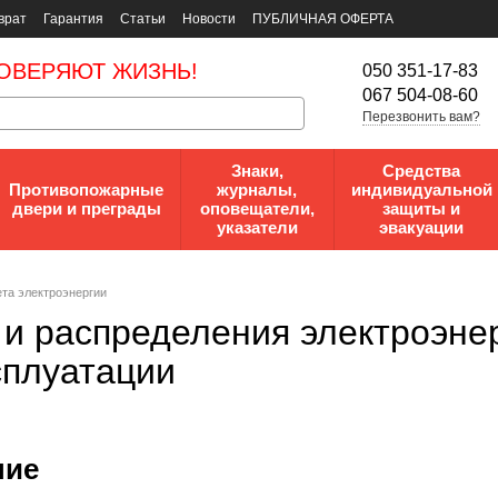
врат
Гарантия
Статьи
Новости
ПУБЛИЧНАЯ ОФЕРТА
ОВЕРЯЮТ ЖИЗНЬ!
050 351-17-83
067 504-08-60
Перезвонить вам?
Знаки,
Средства
Противопожарные
журналы,
индивидуальной
двери и преграды
оповещатели,
защиты и
указатели
эвакуации
та электроэнергии
 и распределения электроэнер
сплуатации
ние