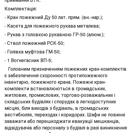
Комплектація:
- Кран пожежний Ду 50 лат. прям. (вн.-нар.);
- Касета для пожежного рукава металева;
- Рукав з головкою рукавною ГР-50 (алюм.);
- Ствол пожежний РСК-50;
- Голівка муфтова ГМ-50;
- 1 Вогнегасник ВП-5;
Головним призначенням пожежних кран-комплектів
є забезпечення схоронності протипожежного
інвентарю, пожежного крана. Пожежні кран-
комплекти встановлюються в громадських,
житлових, промислових, торгово-розважальних і
складських будівлях і спорудах в легкодоступних
місцях, біля виходів з будівель, в громадських
вестибюлях, переходах і коридорах. Шафи не повинні
заважати або перешкоджати евакуації мешканців,
відвідувачів або персоналу з будівлі в разі виникнення