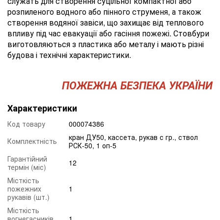
служать для створення суцільної компактної або
розпиленого водного або пінного струменя, а також
створення водяної завіси, що захищає від теплового
впливу під час евакуації або гасіння пожежі. Стовбури
виготовляються з пластика або металу і мають різні
будова і технічні характеристики.
ПОЖЕЖНА БЕЗПЕКА УКРАЇНИ
Характеристики
Код товару
000074386
кран ДУ50, кассета, рукав с гр., ствол
Комплектність
РСК-50, 1 оп-5
Гарантійний
12
термін (міс)
Місткість
пожежних
1
рукавів (шт.)
Місткість
вогнегасників
1