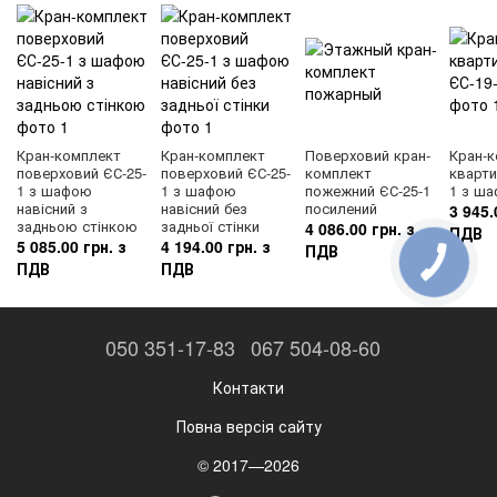
Кран-комплект
Кран-комплект
Поверховий кран-
Кран-
поверховий ЄС-25-
поверховий ЄС-25-
комплект
кварти
1 з шафою
1 з шафою
пожежний ЄС-25-1
1 з ш
навісний з
навісний без
посилений
3 945.
задньою стінкою
задньої стінки
4 086.00 грн. з
ПДВ
5 085.00 грн. з
4 194.00 грн. з
ПДВ
ПДВ
ПДВ
050 351-17-83
067 504-08-60
Контакти
Повна версія сайту
© 2017—2026