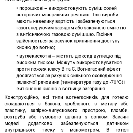
• порошкові – використовують суміш солей
негорючих мінеральних речовин. Такі вироби
мають невелику вартість і забезпечуються
газогенеруючим зарядом або закачною ємністю
з витісняючою газовою сумішшю. Гасіння
здійснюється за рахунок припинення доступу
кисню до вогню;
• вуглекислотні – містять діоксид вуглецю під
високим тиском. Можуть використовуватися
проти пожеж класу В та С. Вогнегасний ефект
досягається за рахунок сильного охолодження
палаючої речовини (температура газу до -70°C) і
витіснення кисню з вогнища загоряння.
Конструкційно, всі типи вогнегасників для готелю
складаються з балона, зробленого з металу або
пластику, запірно-випускового пристрою, пломби,
розтруба або гумового шланга з соплом. Закачні
моделі додатково забезпечуються датчиком
внутрішнього тиску з манометром. В готелі