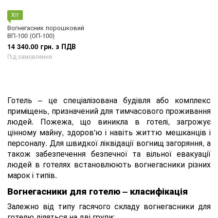
Хіт
Вогнегасник порошковий
ВП-100 (ОП-100)
14 340.00 грн. з ПДВ
Під замовлення
Готель – це спеціалізована будівля або комплекс
приміщень, призначений для тимчасового проживання
людей. Пожежа, що виникла в готелі, загрожує
цінному майну, здоров'ю і навіть життю мешканців і
персоналу. Для швидкої ліквідації вогнищ загоряння, а
також забезпечення безпечної та вільної евакуації
людей в готелях встановлюють вогнегасники різних
марок і типів.
Вогнегасники для готелю – класифікація
Залежно від типу гасячого складу вогнегасники для
готелю діляться на дві групи: