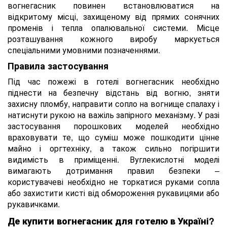
вогнегасник повинен встановлюватися на
відкритому місці, захищеному від прямих сонячних
променів і тепла опалювальної системи. Місце
розташування кожного виробу маркується
спеціальними умовними позначеннями.
Правила застосування
Під час пожежі в готелі вогнегасник необхідно
піднести на безпечну відстань від вогню, зняти
захисну пломбу, направити сопло на вогнище спалаху і
натиснути рукою на важіль запірного механізму. У разі
застосування порошкових моделей необхідно
враховувати те, що суміш може пошкодити цінне
майно і оргтехніку, а також сильно погіршити
видимість в приміщенні. Вуглекислотні моделі
вимагають дотримання правил безпеки –
користувачеві необхідно не торкатися руками сопла
або захистити кисті від обмороження рукавицями або
рукавичками.
Де купити вогнегасник для готелю в Україні?