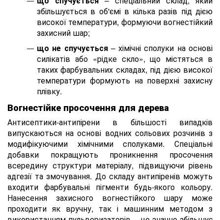
що спучується
– спеціальний склад, який
збільшується в об'ємі в кілька разів під дією
високої температури, формуючи вогнестійкий
захисний шар;
що не спучується
– хімічні сполуки на основі
силікатів або «рідке скло», що містяться в
таких фарбувальних складах, під дією високої
температури формують на поверхні захисну
плівку.
Вогнестійке просочення для дерева
Антисептики-антипірени в більшості випадків
випускаються на основі водних сольових розчинів з
модифікуючими хімічними сполуками. Спеціальні
добавки покращують проникнення просочення
всередину структури матеріалу, підвищуючи рівень
адгезії та змочування. До складу антипіренів можуть
входити фарбувальні пігменти будь-якого кольору.
Нанесення захисного вогнестійкого шару може
проходити як вручну, так і машинним методом з
використанням пульверизаторів – це значно збільшує