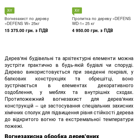
Хіт
Хіт
Вогнезахист по дереву
Пропитка по дереву «DEFENS
«DEFENS W» 25кг
WD-1» 25 кг
15 375.00 грн. з ПДВ
4 950.00 грн. з ПДВ
Дерев'яні будівельні та архітектурні елементи можна
зустріти практично в будь-якій будівлі чи споруді.
Дерево використовується при зведенні покрівлі, у
балкових конструкціях та обрешітці, воно
зустрічається в елементах декоративного
оздоблення, у меблях та внутрішніх сходах.
Протипожежний вогнезахист для дерев'яних
конструкцій – це застосування спеціальних захисних
хімічних сполук для підвищення рівня стійкості дерева
до відкритого вогню та екстремальної температури
пожежі.
Вогнезахисна обробка дерев'яних