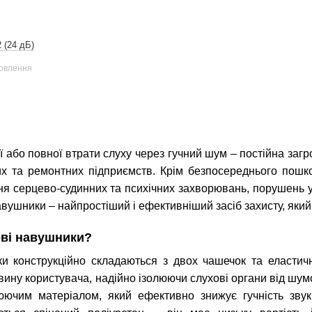
 (24 дБ)
мовлення
ї або повної втрати слуху через гучний шум – постійна загр
их та ремонтних підприємств. Крім безпосереднього пошк
я серцево-судинних та психічних захворювань, порушень у
вушники – найпростіший і ефективніший засіб захисту, який
ві навушники?
 конструкційно складаються з двох чашечок та еластично
вину користувача, надійно ізолюючи слухові органи від шу
юючим матеріалом, який ефективно знижує гучність звук