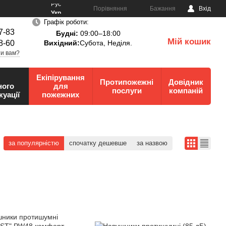
Рус
Порівняння
Бажання
Вхід
Укр
Графік роботи:
7-83
Будні:
09:00–18:00
Мій кошик
8-60
Вихідний:
Субота, Неділя.
0
и вам?
Екіпірування
Протипожежні
Довідник
ного
для
послуги
компаній
куації
пожежних
за популярністю
спочатку дешевше
за назвою