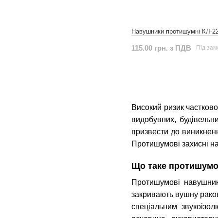
Навушники протишумні КЛ-22
115.00 грн. з ПДВ
Під за
Високий ризик частково
видобувних, будівельн
призвести до виникненн
Протишумові захисні на
Що таке протишумо
Протишумові навушники
закривають вушну рако
спеціальним звукоізол