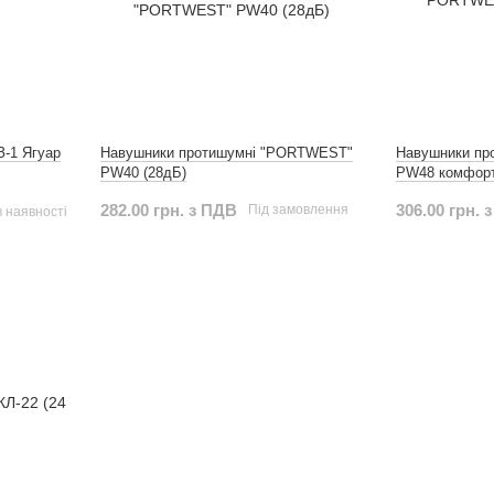
-1 Ягуар
Навушники протишумні "PORTWEST"
Навушники пр
PW40 (28дБ)
PW48 комфорт
282.00 грн. з ПДВ
306.00 грн. 
Під замовлення
 наявності