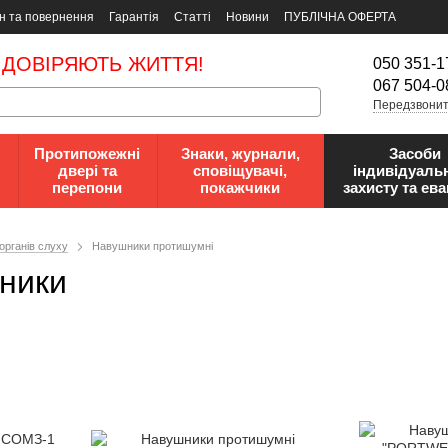
н та повернення
Гарантія
Статті
Новини
ПУБЛІЧНА ОФЕРТА
 ДОВІРЯЮТЬ ЖИТТЯ!
050 351-1
067 504-0
Передзвонит
Протипожежні
Знаки, журнали,
Засоби
двері та
сповіщувачі,
індивідуаль
перепони
покажчики
захисту та ева
органів слуху
Навушники протишумні
шники