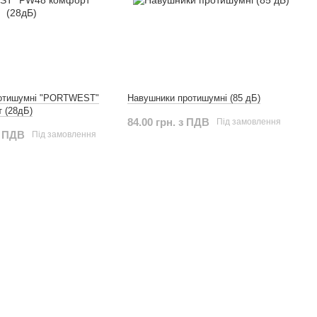
отишумні "PORTWEST"
Навушники протишумні (85 дБ)
 (28дБ)
84.00 грн. з ПДВ
Під замовлення
з ПДВ
Під замовлення