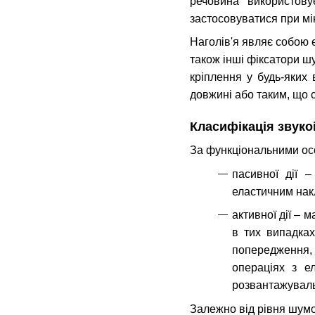
речовина використову
застосовуватися при мі
Наголів'я являє собою е
також інші фіксатори ш
кріплення у будь-яких
довжині або таким, що 
Класифікація звуко
За функціональними ос
пасивної дії 
еластичним нак
активної дії –
в тих випадках
попередження, 
операціях з е
розвантажуваль
Залежно від рівня шумо