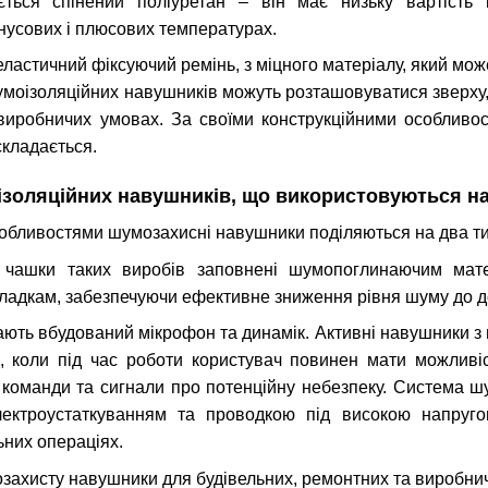
ється спінений поліуретан – він має низьку вартість і
нусових і плюсових температурах.
ластичний фіксуючий ремінь, з міцного матеріалу, який може
умоізоляційних навушників можуть розташовуватися зверху, 
 виробничих умовах. За своїми конструкційними особлив
складається.
ізоляційних навушників, що використовуються н
обливостями шумозахисні навушники поділяються на два ти
– чашки таких виробів заповнені шумопоглинаючим мат
ладкам, забезпечуючи ефективне зниження рівня шуму до д
 мають вбудований мікрофон та динамік. Активні навушники
, коли під час роботи користувач повинен мати можливі
команди та сигнали про потенційну небезпеку. Система ш
лектроустаткуванням та проводкою під високою напругою
них операціях.
захисту навушники для будівельних, ремонтних та виробничи