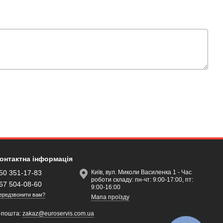
онтактна інформація
50 351-17-83
Київ, вул. Миколи Василенка 1 - Час
роботи складу: пн-чт: 9:00-17:00, пт:
67 504-08-60
9:00-16:00
ередзвонити вам?
Мапа проїзду
-пошта:
zakaz@euroservis.com.ua