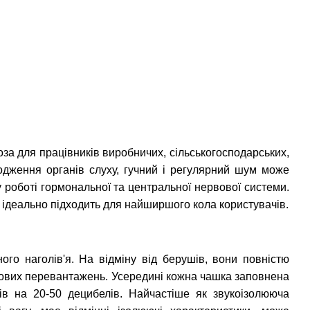
оза для працівників виробничих, сільськогосподарських,
одження органів слуху, гучний і регулярний шум може
 роботі гормональної та центральної нервової системи.
 ідеально підходить для найширшого кола користувачів.
го наголів'я. На відміну від берушів, вони повністю
мових перевантажень. Усередині кожна чашка заповнена
ів на 20-50 децибелів. Найчастіше як звукоізолююча