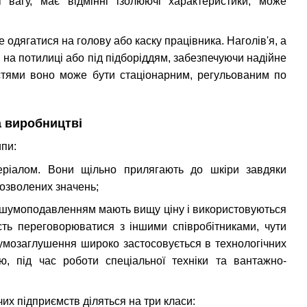
 вагу, має відмінні ізолюючі характеристики, може
 одягатися на голову або каску працівника. Наголів'я, а
на потилиці або під підборіддям, забезпечуючи надійне
остями воно може бути стаціонарним, регульованим по
а виробництві
пи:
еріалом. Вони щільно прилягають до шкіри завдяки
озволених значень;
 з шумоподавленням мають вищу ціну і використовуються
сть переговорюватися з іншими співробітниками, чути
умозаглушення широко застосовується в технологічних
, під час роботи спеціальної техніки та вантажно-
х підприємств діляться на три класи: