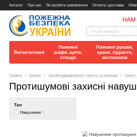
Каталог
Про нас
Як зробити замовлення
Оплата і доставка
Обмі
Документи
Контакти
Документи з пожежної безпеки
НАМ
Пожежні
Пожежні рукави,
Вогнегасники
шафи, щити,
крани, гідранти,
стенди
мотопомпи
Головна
Каталог
Засоби індивідуального захисту та евакуації
Захист 
Протишумові захисні наву
Тип
Навушники
5