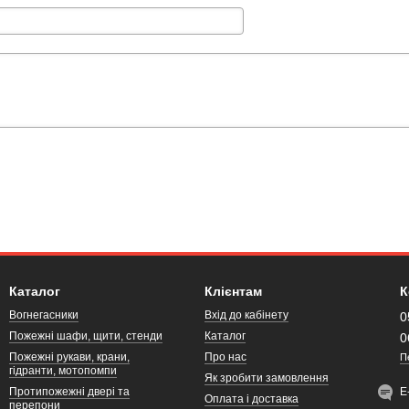
Каталог
Клієнтам
К
Вогнегасники
Вхід до кабінету
0
Пожежні шафи, щити, стенди
Каталог
0
Пожежні рукави, крани,
Про нас
П
гідранти, мотопомпи
Як зробити замовлення
Протипожежні двері та
Е
Оплата і доставка
перепони