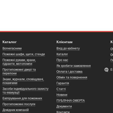
Каталог
Клієнтам
К
Вогнегасники
Вхід до кабінету
0
Пожежні шафи, щити, стенди
Каталог
0
Пожежні рукави, крани,
Про нас
П
гідранти, мотопомпи
Як зробити замовлення
Протипожежні двері та
Е
Оплата і доставка
перепони
Обмін та повернення
Знаки, журнали, сповіщувачі,
покажчики
Гарантія
Засоби індивідуального захисту
Статті
та евакуації
Новини
Екіпірування для пожежних
ПУБЛІЧНА ОФЕРТА
Протипожежні послуги
Документи
Довідник компаній
Контакти