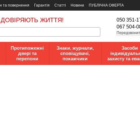
н та повернення
Гарантія
Статті
Новини
ПУБЛІЧНА ОФЕРТА
 ДОВІРЯЮТЬ ЖИТТЯ!
050 351-1
067 504-0
Передзвонит
Протипожежні
Знаки, журнали,
Засоби
двері та
сповіщувачі,
індивідуаль
перепони
покажчики
захисту та ева