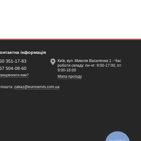
онтактна інформація
50 351-17-83
Київ, вул. Миколи Василенка 1 - Час
роботи складу: пн-чт: 9:00-17:00, пт:
67 504-08-60
9:00-16:00
ередзвонити вам?
Мапа проїзду
-пошта:
zakaz@euroservis.com.ua