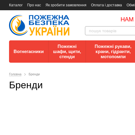
Каталог
Про нас
Як зробити замовлення
Оплата і доставка
Обмі
Документи
Контакти
Документи з пожежної безпеки
НАМ
Пожежні
Пожежні рукави,
Вогнегасники
шафи, щити,
крани, гідранти,
стенди
мотопомпи
Головна
Бренди
Бренди