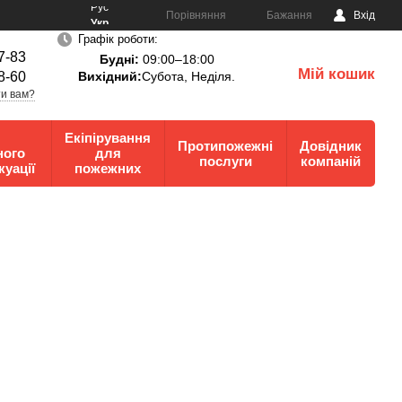
Рус
Порівняння
Бажання
Вхід
Укр
Графік роботи:
7-83
Будні:
09:00–18:00
Мій кошик
8-60
Вихідний:
Субота, Неділя.
0
и вам?
Екіпірування
Протипожежні
Довідник
ного
для
послуги
компаній
куації
пожежних