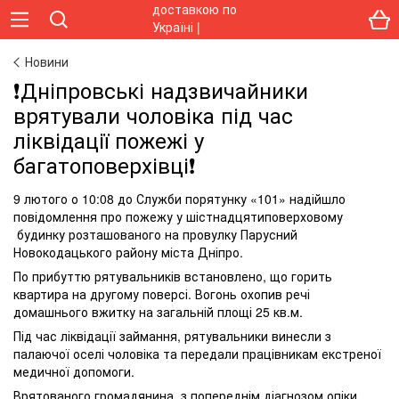
Новини
❗️Дніпровські надзвичайники
врятували чоловіка під час
ліквідації пожежі у
багатоповерхівці❗️
9 лютого о 10:08 до Служби порятунку «101» надійшло
повідомлення про пожежу у шістнадцятиповерховому
будинку розташованого на провулку Парусний
Новокодацького району міста Дніпро.
По прибуттю рятувальників встановлено, що горить
квартира на другому поверсі. Вогонь охопив речі
домашнього вжитку на загальній площі 25 кв.м.
Під час ліквідації займання, рятувальники винесли з
палаючої оселі чоловіка та передали працівникам екстреної
медичної допомоги.
Врятованого громадянина, з попереднім діагнозом опіки