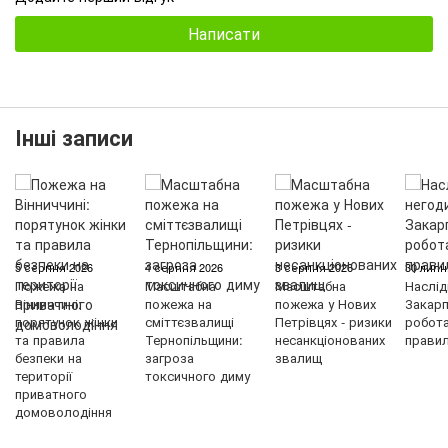
Написати
Інші записи
5 серпня 2026
4 серпня 2026
3 серпня 2026
30 липн
Пожежа на
Масштабна
Масштабна
Наслід
Вінниччині:
пожежа на
пожежа у Нових
Закарп
порятунок жінки
сміттєзвалищі
Петрівцях - ризики
робот
та правила
Тернопільщини:
несанкціонованих
правил
безпеки на
загроза
звалищ
території
токсичного диму
приватного
домоволодіння