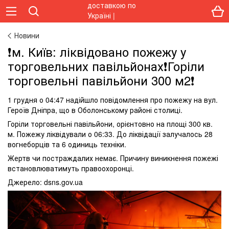
Новини
❗️м. Київ: ліквідовано пожежу у
торговельних павільйонах❗️Горіли
торговельні павільйони 300 м2❗️
1 грудня о 04:47 надійшло повідомлення про пожежу на вул.
Героїв Дніпра, що в Оболонському районі столиці.
Горіли торговельні павільйони, орієнтовно на площі 300 кв.
м. Пожежу ліквідували о 06:33. До ліквідації залучалось 28
вогнеборців та 6 одиниць техніки.
Жертв чи постраждалих немає. Причину виникнення пожежі
встановлюватимуть правоохоронці.
Джерело: dsns.gov.ua