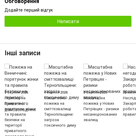
Обговорення
Додайте перший відгук
Написати
Інші записи
5 серпня 2026
4 серпня 2026
3 серпня 2026
30 липн
Пожежа на
Масштабна
Масштабна
Наслід
Вінниччині:
пожежа на
пожежа у Нових
Закарп
порятунок жінки
сміттєзвалищі
Петрівцях - ризики
робот
та правила
Тернопільщини:
несанкціонованих
правил
безпеки на
загроза
звалищ
території
токсичного диму
приватного
домоволодіння