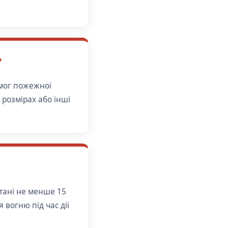
»
имог пожежної
розмірах або інші
стані не менше 15
 вогню під час дії