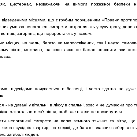
стях, цистернах, незважаючи на вимоги пожежної безпеки 
но відведеними місцями, що є грубим порушенням «Правил протип
лених умовах непогашені сигарети потрапляють у суху траву, деревн
 вогнищ загорянь, що переростають у пожежі.
их місцях, на жаль, багато як малоосвічених, так і надто самов
кому ніхто, можливо, на своє лихо не бажає пояснити ази поже
мовах.
а, підсвідомо почувається в безпеці, і часто здатна на дуже 
ню:
ся - на дивані у вітальні, в ліжку в спальні, зовсім не думаючи про
ерідко алкогольного сп'яніння, щоб вже ніколи не прокинутися.
ати непогашені сигарети на волю земного тяжіння та вітру, що і
імнат сусідніх квартир, на лоджії, де багато власників зберігают
еж, загибелі людей.