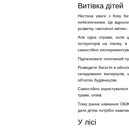
Витівка дітей
Нестача уваги з боку бат
небезпечними. Це відноси
розвитку «вогняної квітки».
Але одна справа, коли це
інструкторів на пікніку,
самостійно експериментув
Підпалювати тополиний пух
Розводити багаття в абсол
складованих матеріалів,
об'єктах будівництва.
Самостійно користуватися
травм, опіків.
Тому раннє навчання ОБЖ 
дати дітям потрібні навич
У лісі