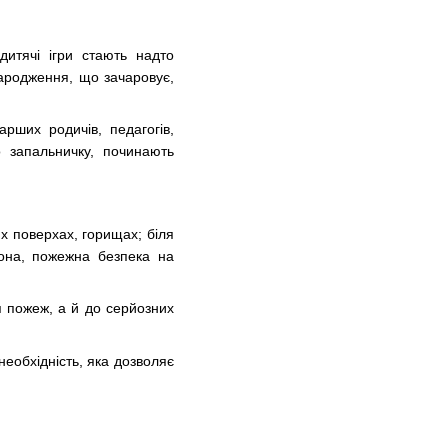
дитячі ігри стають надто
зародження, що зачаровує,
рших родичів, педагогів,
о запальничку, починають
их поверхах, горищах; біля
рона, пожежна безпека на
я пожеж, а й до серйозних
еобхідність, яка дозволяє