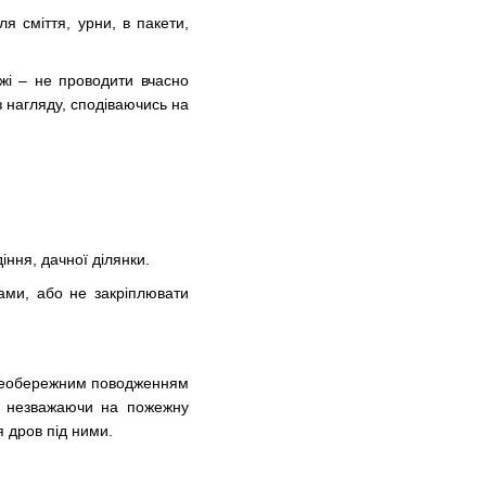
я сміття, урни, в пакети,
жі – не проводити вчасно
з нагляду, сподіваючись на
іння, дачної ділянки.
ами, або не закріплювати
з необережним поводженням
н, незважаючи на пожежну
я дров під ними.