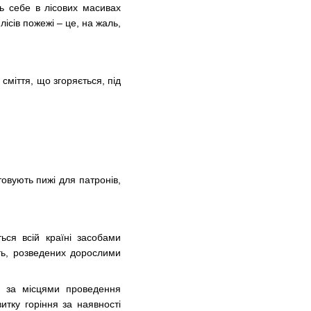
ть себе в лісових масивах
ісів пожежі – це, на жаль,
сміття, що згоряється, під
товують пижі для патронів,
ься всій країні засобами
гать, розведених дорослими
лю за місцями проведення
итку горіння за наявності