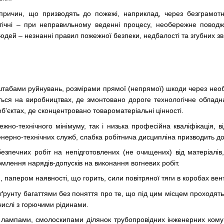
 причин, що призводять до пожежі, наприклад, через безграмот
огічні – при неправильному веденні процесу, необережне пово
юдей – незнанні правил пожежної безпеки, недбалості та згубних зв
штабами руйнувань, розмірами прямої (непрямої) шкоди через нео
ться на виробництвах, де змонтовано дороге технологічне обладн
б'єктах, де сконцентровано товароматеріальні цінності.
жно-технічного мінімуму, так і низька професійна кваліфікація, в
нженерно-технічних служб, слабка робітнича дисципліна призводить до
зпечних робіт на непідготовлених (не очищених) від матеріалів,
млення нарядів-допусків на виконання вогневих робіт.
, папером наявності, що горить, сили повітряної тяги в коробах вен
 ґрунту багаттями без поняття про те, що під цим місцем проходять
числі з горючими рідинами.
и лампами, смолоскипами ділянок трубопровідних інженерних комун