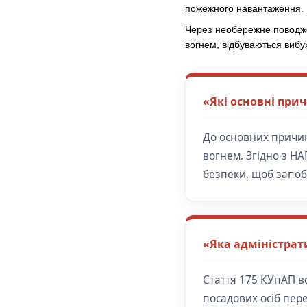
пожежного навантаження.
Через необережне поводже
вогнем, відбуваються вибу
«Які основні при
До основних причин
вогнем. Згідно з Н
безпеки, щоб запоб
«Яка адміністрат
Стаття 175 КУпАП 
посадових осіб пер