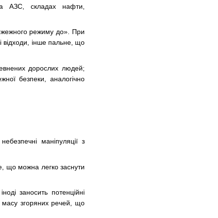
на АЗС, складах нафти,
ожежного режиму до». При
і відходи, інше пальне, що
певнених дорослих людей;
жної безпеки, аналогічно
небезпечні маніпуляції з
 те, що можна легко заснути
ноді заносить потенційні
ь масу згоряних речей, що