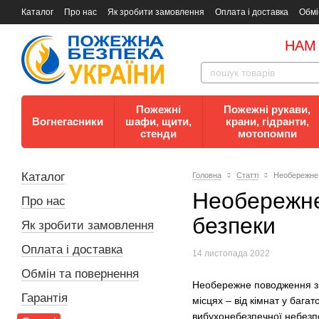
Каталог
Про нас
Як зробити замовлення
Оплата і доставка
Обмі
Документи
Контакти
Документи з пожежної безпеки
НАМ
Пожежні
Пожежні рукави,
Вогнегасники
шафи, щити,
крани, гідранти,
стенди
мотопомпи
Каталог
Головна
Статті
Необережне 
Необережне
Про нас
безпеки
Як зробити замовлення
Оплата і доставка
14 листопада 2022
Обмін та повернення
Необережне поводження з д
Гарантія
місцях – від кімнат у бага
вибухонебезпечної небезп