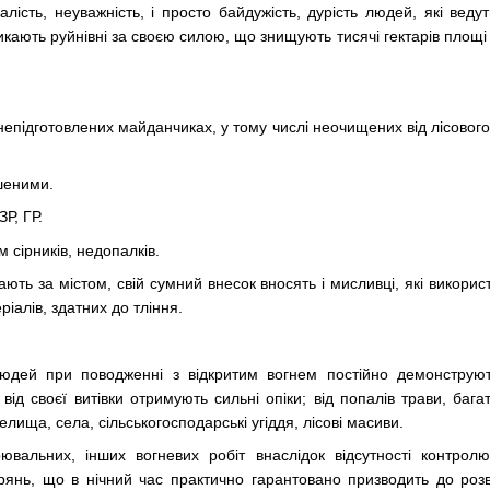
лість, неуважність, і просто байдужість, дурість людей, які веду
ають руйнівні за своєю силою, що знищують тисячі гектарів площі л
епідготовлених майданчиках, у тому числі неочищених від лісового 
шеними.
Р, ГР.
м сірників, недопалків.
ють за містом, свій сумний внесок вносять і мисливці, які викорис
ріалів, здатних до тління.
юдей при поводженні з відкритим вогнем постійно демонструют
 від своєї витівки отримують сильні опіки; від попалів трави, ба
лища, села, сільськогосподарські угіддя, лісові масиви.
рювальних, інших вогневих робіт внаслідок відсутності контро
рянь, що в нічний час практично гарантовано призводить до розв