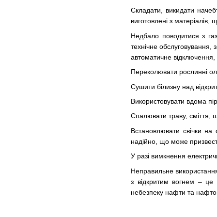
Складати, викидати начебт
виготовлені з матеріалів, щ
Недбало поводитися з газ
технічне обслуговування, 
автоматичне відключення,
Переколювати рослинні олі
Сушити білизну над відкри
Використовувати вдома пір
Спалювати траву, сміття, щ
Встановлювати свічки на 
надійно, що може призвест
У разі вимкнення електрич
Неправильне використання
з відкритим вогнем – це
небезпеку нафти та нафтоп