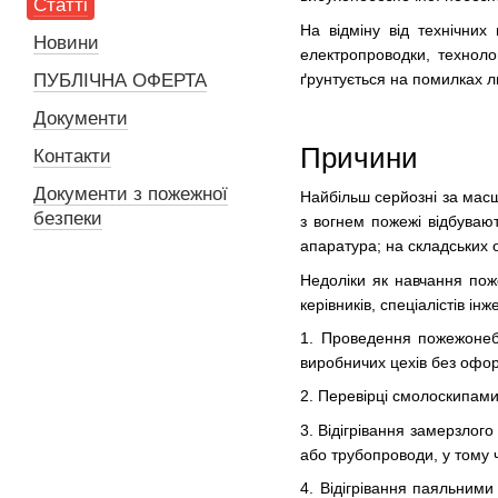
Статті
На відміну від технічних
Новини
електропроводки, технол
ґрунтується на помилках л
ПУБЛІЧНА ОФЕРТА
Документи
Причини
Контакти
Документи з пожежної
Найбільш серйозні за мас
безпеки
з вогнем пожежі відбуваю
апаратура; на складських о
Недоліки як навчання поже
керівників, спеціалістів і
1. Проведення пожежонебе
виробничих цехів без офор
2. Перевірці смолоскипами
3. Відігрівання замерзлого
або трубопроводи, у тому 
4. Відігрівання паяльним