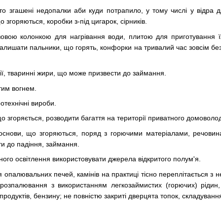
о згашені недопалки аби куди потрапило, у тому числі у відра дл
о згоряються, коробки з-під цигарок, сірників.
овою колонкою для нагрівання води, плитою для приготування ї
залишати пальники, що горять, конфорки на тривалий час зовсім бе
ї, тваринні жири, що може призвести до займання.
тим вогнем.
отехнічні вироби.
о згоряється, розводити багаття на території приватного домоволод
основи, що згоряються, поряд з горючими матеріалами, речовин
и до падіння, займання.
ного освітлення використовувати джерела відкритого полум'я.
 опалювальних печей, камінів на практиці тісно переплітається 
 розпалювання з використанням легкозаймистих (горючих) ріди
родуктів, бензину; не повністю закриті дверцята топок, складуванн