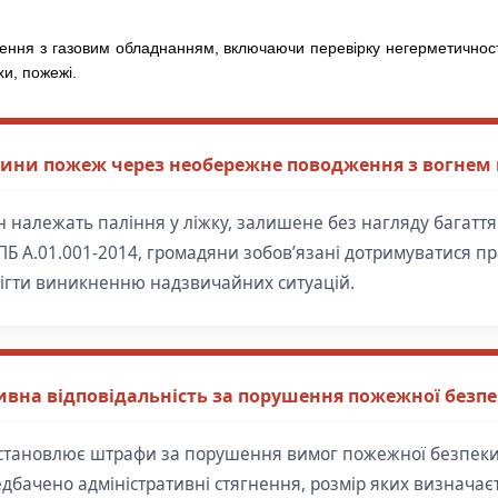
ння з газовим обладнанням, включаючи перевірку негерметичності
хи, пожежі.
чини пожеж через необережне поводження з вогнем в
 належать паління у ліжку, залишене без нагляду багаття 
АПБ А.01.001-2014, громадяни зобов’язані дотримуватися 
ігти виникненню надзвичайних ситуацій.
ивна відповідальність за порушення пожежної безп
встановлює штрафи за порушення вимог пожежної безпеки
едбачено адміністративні стягнення, розмір яких визнача