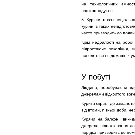
на технологічних ємно
нафтопродуктів.
5. Куріння поза спеціаль
курінні в таких непідготов
часто призводить до появи
Крім недбалості на робоч
підростаюче покоління, я
поводяться і в домашніх у
У побуті
Людина, перебуваючи вдом
джерелами відкритого вог
Курити скрізь, де заманеть
від втоми, пізньої доби, н
Курячи на балконі, викид
джерела підпалювання до к
нерідко призводить до пож