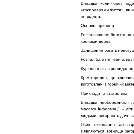
Випадки, коли через недба
«господарями життя», виник
не рідкість.
Основні причини:
Розпалювання багаття на н
кронами дерев.
Залишення багать непоту
Розпал багаття, мангалів ЛЗ
Куріння в лісі з розкидання
Крім городян, що відпочива
виготовлені з горючих мате
Приклади та статистика
Випадки необережності л
масової інформації – діти
людьми, вигоряють дачні се
Після виконання газозва
з'являються вогнища заго