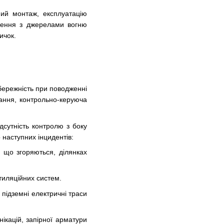
ний монтаж, експлуатацію
дження з джерелами вогню
ичок.
бережність при поводженні
ання, контрольно-керуюча
ідсутність контролю з боку
 наступних інцидентів:
 що згоряються, ділянках
тиляційних систем.
 підземні електричні траси
ікацій, запірної арматури