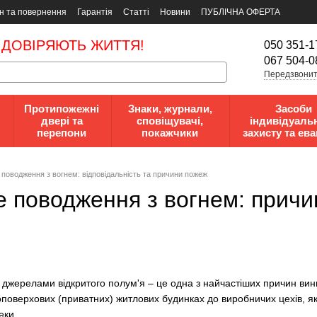
н та повернення
Гарантія
Статті
Новини
ПУБЛІЧНА ОФЕРТА
 ДОВІРЯЮТЬ ЖИТТЯ!
050 351-1
067 504-0
Передзвонит
Протипожежні
Знаки, журнали,
Засоби
двері та
сповіщувачі,
індивідуаль
перепони
покажчики
захисту та ева
поводження з вогнем: відповідальність та причини пожеж
 поводження з вогнем: причин
жерелами відкритого полум'я – це одна з найчастіших причин вини
топоверхових (приватних) житлових будинках до виробничих цехів, я
еки.