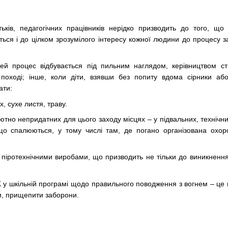
ьків, педагогічних працівників нерідко призводить до того, що 
ться і до цілком зрозумілого інтересу кожної людини до процесу 
й процес відбувається під пильним наглядом, керівництвом ста
 в поході; інше, коли діти, взявши без попиту вдома сірники аб
ати:
, сухе листя, траву.
ютно непридатних для цього заходу місцях – у підвальних, технічн
 що спалюються, у тому числі там, де погано організована охо
 піротехнічними виробами, що призводить не тільки до виникненн
у шкільній програмі щодо правильного поводження з вогнем – це н
ки, прищепити заборони.