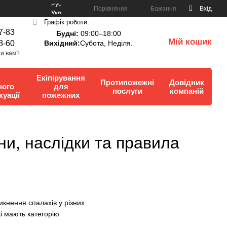
Рус
Порівняння
Бажання
Вхід
Укр
Графік роботи:
7-83
Будні:
09:00–18:00
Мій кошик
8-60
Вихідний:
Субота, Неділя.
0
и вам?
Екіпірування
Протипожежні
Довідник
ного
для
послуги
компаній
куації
пожежних
и, наслідки та правила
кнення спалахів у різних
кі мають категорію