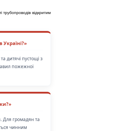
 трубопроводів відкритим
 Україні?»
та дитячі пустощі з
правил пожежної
еки?»
. Для громадян та
ється чинним