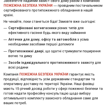
Забезпечте надійний захист свого дому разом з компанією
ПОЖЕЖНА БЕЗПЕКА УКРАЇНИ
— провідним постачальником
сертифікованого протипожежного обладнання в нашій
країні.
Не чекайте, поки станеться біда! Замовте вже сьогодні:
Сертифіковані вогнегасники
різних типів для
ефективного гасіння будь-якого виду займання
Аптечки для дому, офісу та автомобіля
з усіма
необхідними засобами першої допомоги
Протипожежні двері
, що здатні стримувати поширення
вогню та диму
Засоби індивідуального протипожежного захисту
для
всієї родини
Компанія
ПОЖЕЖНА БЕЗПЕКА УКРАЇНИ
гарантує якість
продукції, відповідність усім державним стандартам та
оперативну доставку по території України. Наші фахівці
мають 15-річний досвід роботи у сфері пожежної безпеки та
готові надати професійну консультацію щодо вибору
оптимального комплекту захисного обладнання саме для
ваших потреб.