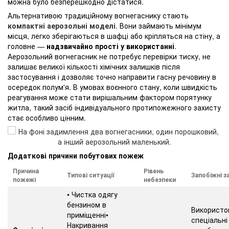
можна було безперешкодно дістатися.
Альтернативою традиційному вогнегаснику стають
компактні аерозольні моделі
. Вони займають мінімум
місця, легко зберігаються в шафці або кріпляться на стіну, а
головне —
надзвичайно прості у використанні
.
Аерозольний вогнегасник не потребує перевірки тиску, не
залишає великої кількості хімічних залишків після
застосування і дозволяє точно направити гасну речовину в
осередок полум'я. В умовах воєнного стану, коли швидкість
реагування може стати вирішальним фактором порятунку
житла, такий засіб індивідуального протипожежного захисту
стає особливо цінним.
Додаткові причини побутових пожеж
Причина
Рівень
Типові ситуації
Запобіжні з
пожежі
небезпеки
• Чистка одягу
бензином в
Використо
приміщенні•
спеціальні
Накривання