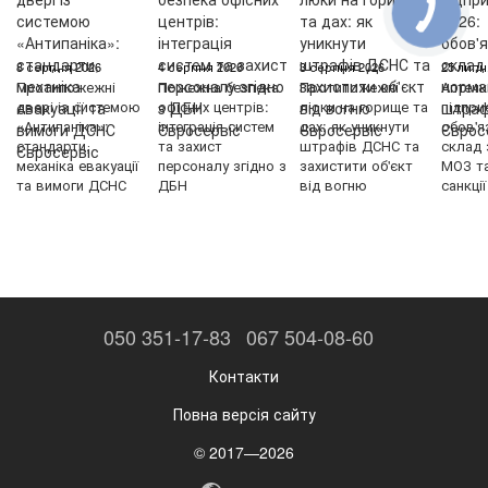
8 серпня 2026
4 серпня 2026
3 серпня 2026
25 липн
Протипожежні
Пожежна безпека
Протипожежні
Аптечк
двері із системою
офісних центрів:
люки на горище та
підпри
«Антипаніка»:
інтеграція систем
дах: як уникнути
обов'я
стандарти,
та захист
штрафів ДСНС та
склад 
механіка евакуації
персоналу згідно з
захистити об'єкт
МОЗ т
та вимоги ДСНС
ДБН
від вогню
санкції
050 351-17-83
067 504-08-60
Контакти
Повна версія сайту
© 2017—2026