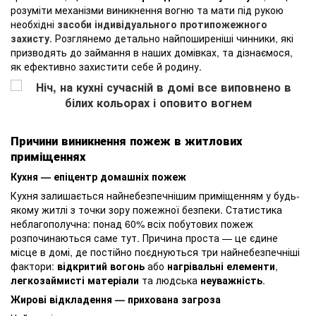
розуміти механізми виникнення вогню та мати під рукою
необхідні
засоби індивідуального протипожежного
захисту
. Розглянемо детально найпоширеніші чинники, які
призводять до займання в наших домівках, та дізнаємося,
як ефективно захистити себе й родину.
Причини виникнення пожеж в житлових
приміщеннях
Кухня — епіцентр домашніх пожеж
Кухня залишається найнебезпечнішим приміщенням у будь-
якому житлі з точки зору пожежної безпеки. Статистика
неблагополучна: понад 60% всіх побутових пожеж
розпочинаються саме тут. Причина проста — це єдине
місце в домі, де постійно поєднуються три найнебезпечніші
фактори:
відкритий вогонь
або
нагрівальні елементи
,
легкозаймисті матеріали
та людська
неуважність
.
Жирові відкладення — прихована загроза