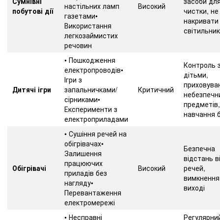
Сумнівні
засоби дл
настільних ламп
Високий
побутові дії
чистки, не
газетами•
накривати
Використання
світильни
легкозаймистих
речовин
• Пошкодження
Контроль 
електропроводів•
дітьми,
Ігри з
приховува
Дитячі ігри
запальничками/
Критичний
небезпечн
сірниками•
предметів,
Експерименти з
навчання 
електроприладами
• Сушіння речей на
обігрівачах•
Безпечна
Залишення
відстань в
працюючих
Обігрівачі
Високий
речей,
приладів без
вимкнення
нагляду•
виході
Перевантаження
електромережі
• Несправні
Регулярни