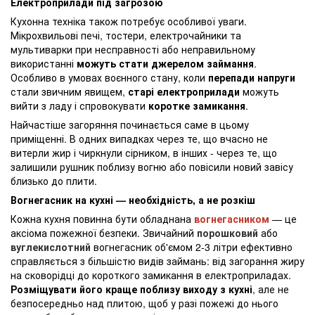
Електроприлади під загрозою
Кухонна техніка також потребує особливої уваги.
Мікрохвильові печі, тостери, електрочайники та
мультиварки при несправності або неправильному
використанні
можуть стати джерелом займання
.
Особливо в умовах воєнного стану, коли
перепади напруги
стали звичним явищем,
старі електроприлади
можуть
вийти з ладу і спровокувати
коротке замикання
.
Найчастіше загоряння починається саме в цьому
приміщенні. В одних випадках через те, що вчасно не
витерли жир і чиркнули сірником, в інших - через те, що
залишили рушник поблизу вогню або повісили новий завісу
близько до плити.
Вогнегасник на кухні — необхідність, а не розкіш
Кожна кухня повинна бути обладнана
вогнегасником
— це
аксіома пожежної безпеки. Звичайний
порошковий
або
вуглекислотний
вогнегасник об'ємом 2-3 літри ефективно
справляється з більшістю видів займань: від загорання жиру
на сковорідці до короткого замикання в електроприладах.
Розміщувати його краще поблизу виходу з кухні
, але не
безпосередньо над плитою, щоб у разі пожежі до нього