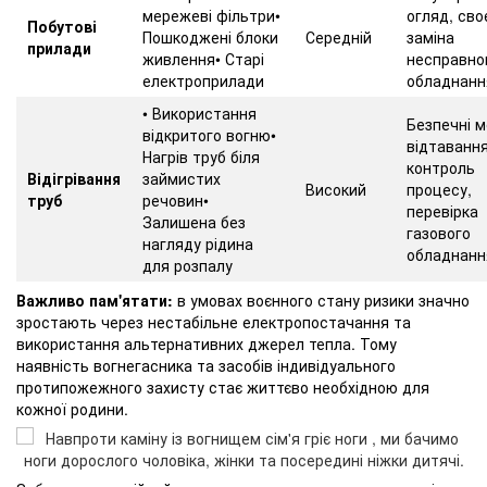
мережеві фільтри•
огляд, сво
Побутові
Пошкоджені блоки
Середній
заміна
прилади
живлення• Старі
несправно
електроприлади
обладнанн
• Використання
Безпечні 
відкритого вогню•
відтавання
Нагрів труб біля
контроль
Відігрівання
займистих
Високий
процесу,
труб
речовин•
перевірка
Залишена без
газового
нагляду рідина
обладнанн
для розпалу
Важливо пам'ятати:
в умовах воєнного стану ризики значно
зростають через нестабільне електропостачання та
використання альтернативних джерел тепла. Тому
наявність вогнегасника та засобів індивідуального
протипожежного захисту стає життєво необхідною для
кожної родини.