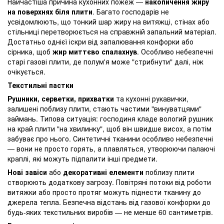
Найчастіша причина кухонних пожеж —
накопичення жиру
на поверхнях біля плити
. Багато господарів не
усвідомлюють, що тонкий шар жиру на витяжці, стінах або
стільниці перетворюється на справжній запальний матеріал.
Достатньо однієї іскри від запалювання конфорки або
сірника, щоб
жир миттєво спалахнув
. Особливо небезпечні
старі газові плити, де полум'я може "стрибнути" далі, ніж
очікується.
Текстильні пастки
Рушники, серветки, прихватки
та кухонні рукавички,
залишені поблизу плити, стають частими "винуватцями"
займань. Типова ситуація: господиня кладе вологий рушник
на край плити "на хвилинку", щоб він швидше висох, а потім
забуває про нього. Синтетичні тканини особливо небезпечні
— вони не просто горять, а плавляться, утворюючи палаючі
краплі, які можуть підпалити інші предмети.
Нові завіси
або
декоративні елементи
поблизу плити
створюють додаткову загрозу. Повітряні потоки від роботи
витяжки або просто протяг можуть піднести тканину до
джерела тепла. Безпечна відстань від газової конфорки до
будь-яких текстильних виробів — не менше 60 сантиметрів.