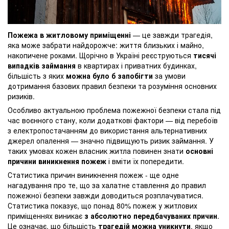
Пожежа в житловому приміщенні
— це завжди трагедія,
яка може забрати найдорожче: життя близьких і майно,
накопичене роками. Щорічно в Україні реєструються
тисячі
випадків займання
в квартирах і приватних будинках,
більшість з яких
можна було б запобігти
за умови
дотримання базових правил безпеки та розуміння основних
ризиків.
Особливо актуальною проблема пожежної безпеки стала під
час воєнного стану, коли додаткові фактори — від перебоїв
з електропостачанням до використання альтернативних
джерел опалення — значно підвищують ризик займання. У
таких умовах кожен власник житла повинен знати
основні
причини виникнення пожеж
і вміти їх попередити.
Статистика причин виникнення пожеж - ще одне
нагадування про те, що за халатне ставлення до правил
пожежної безпеки завжди доводиться розплачуватися.
Статистика показує, що понад 80% пожеж у житлових
приміщеннях виникає
з абсолютно передбачуваних причин
.
Це означає, що більшість
трагедій можна уникнути
, якщо