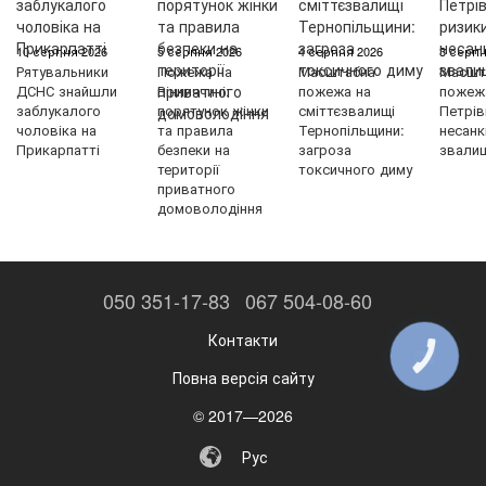
10 серпня 2026
5 серпня 2026
4 серпня 2026
3 серпн
Рятувальники
Пожежа на
Масштабна
Масшт
ДСНС знайшли
Вінниччині:
пожежа на
пожеж
заблукалого
порятунок жінки
сміттєзвалищі
Петрів
чоловіка на
та правила
Тернопільщини:
несанк
Прикарпатті
безпеки на
загроза
звали
території
токсичного диму
приватного
домоволодіння
050 351-17-83
067 504-08-60
Контакти
КНОПКА
ЗВ'ЯЗКУ
Повна версія сайту
© 2017—2026
Рус