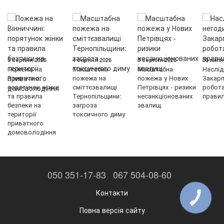
5 серпня 2026
4 серпня 2026
3 серпня 2026
30 липн
Пожежа на
Масштабна
Масштабна
Наслід
Вінниччині:
пожежа на
пожежа у Нових
Закарп
порятунок жінки
сміттєзвалищі
Петрівцях - ризики
робот
та правила
Тернопільщини:
несанкціонованих
правил
безпеки на
загроза
звалищ
території
токсичного диму
приватного
домоволодіння
050 351-17-83
067 504-08-60
Контакти
КНОПКА
ЗВ'ЯЗКУ
Повна версія сайту