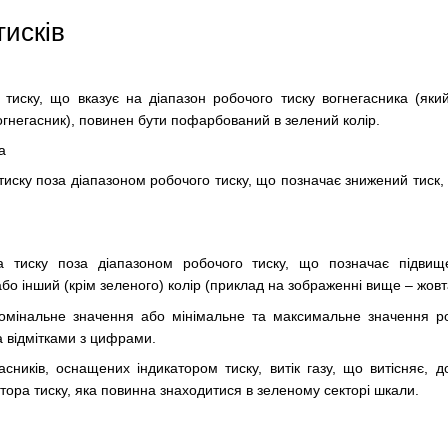
тисків
 тиску, що вказує на діапазон робочого тиску вогнегасника (яки
гнегасник), повинен бути пофарбований в зелений колір.
а
тиску поза діапазоном робочого тиску, що позначає знижений тиск
а тиску поза діапазоном робочого тиску, що позначає підвищ
о інший (крім зеленого) колір (приклад на зображенні вище – жовт
омінальне значення або мінімальне та максимальне значення р
а відмітками з цифрами.
асників, оснащених індикатором тиску, витік газу, що витісняє, 
тора тиску, яка повинна знаходитися в зеленому секторі шкали.