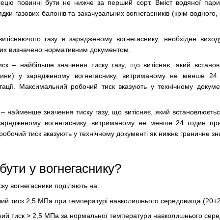
глецю повинні бути не нижче за перший сорт. Вміст водяної пари
дки газових балонів та закачувальних вогнегасників (крім водного,
итісняючого газу в зарядженому вогнегаснику, необхідне виход
их визначено нормативним документом.
ск – найбільше значення тиску газу, що витісняє, який встано
овини) у зарядженому вогнегаснику, витриманому не менше 24
тації. Максимальний робочий тиск вказують у технічному докуме
 – найменше значення тиску газу, що витісняє, який встановлюєть
 зарядженому вогнегаснику, витриманому не менше 24 годин при
 робочий тиск вказують у технічному документі як нижнє граничне зн
бути у вогнегаснику?
ку вогнегасники поділяють на:
очий тиск 2,5 МПа при температурі навколишнього середовища (20+2
очий тиск > 2,5 МПа за нормальної температури навколишнього сере