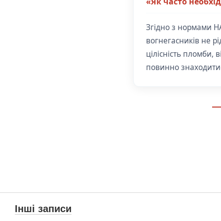
«Як часто необхі
Згідно з нормами Н
вогнегасників не рі
цілісність пломби,
повинно знаходитис
Інші записи