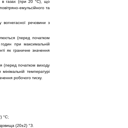
 в газах (при 20 °С), що
 повітряно-емульсійного та
у вогнегасної речовини з
влюється (перед початком
 годин при максимальній
нті як граничне значення
ся (перед початком виходу
 мінімальній температурі
ачення робочого тиску.
) °С;
довища (20±2) °З.