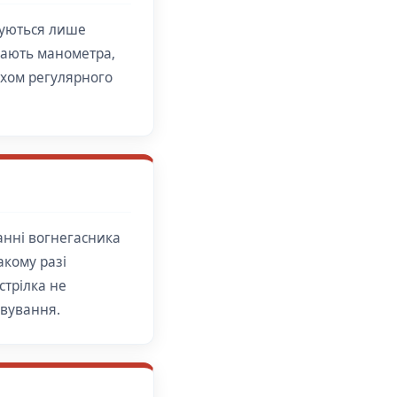
щуються лише
 мають манометра,
яхом регулярного
анні вогнегасника
кому разі
стрілка не
овування.