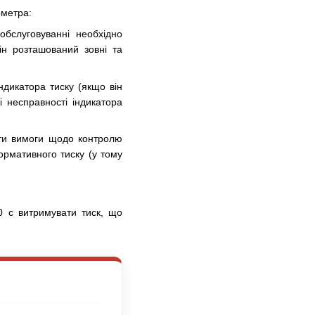
ометра:
бслуговуванні необхідно
ін розташований зовні та
ндикатора тиску (якщо він
і несправності індикатора
чати вимоги щодо контролю
ормативного тиску (у тому
0 с витримувати тиск, що