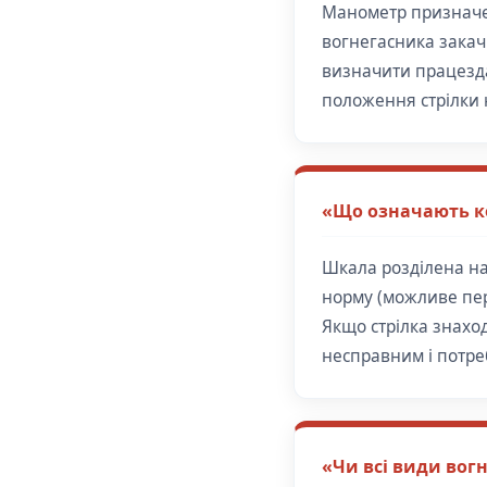
Манометр призначен
вогнегасника закач
визначити працезда
положення стрілки 
«Що означають к
Шкала розділена на 
норму (можливе пер
Якщо стрілка знахо
несправним і потре
«Чи всі види вог