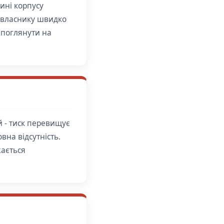
ині корпусу
є власнику швидко
 поглянути на
й - тиск перевищує
вна відсутність.
жається