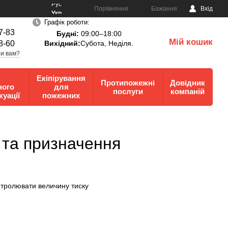
Рус
Порівняння
Бажання
Вхід
Укр
Графік роботи:
7-83
Будні:
09:00–18:00
Мій кошик
8-60
Вихідний:
Субота, Неділя.
0
и вам?
Екіпірування
Протипожежні
Довідник
ного
для
послуги
компаній
куації
пожежних
 та призначення
нтролювати величину тиску