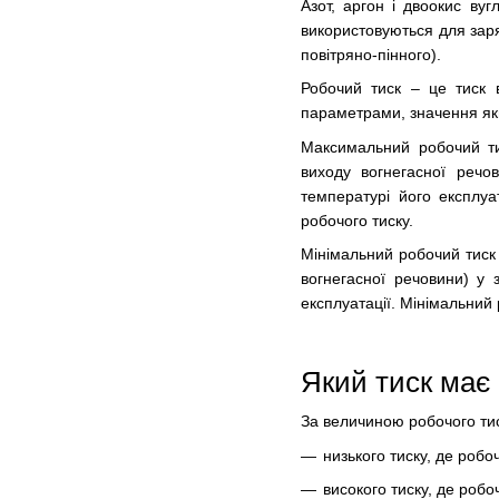
Азот, аргон і двоокис ву
використовуються для заря
повітряно-пінного).
Робочий тиск – це тиск в
параметрами, значення як
Максимальний робочий ти
виходу вогнегасної реч
температурі його експлуа
робочого тиску.
Мінімальний робочий тиск
вогнегасної речовини) у
експлуатації. Мінімальний
Який тиск має 
За величиною робочого тис
низького тиску, де роб
високого тиску, де роб