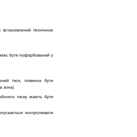
й встановлений технічною
, має бути пофарбований у
ений тиск, повинна бути
а зона).
обочого тиску мають бути
допускається контролювати