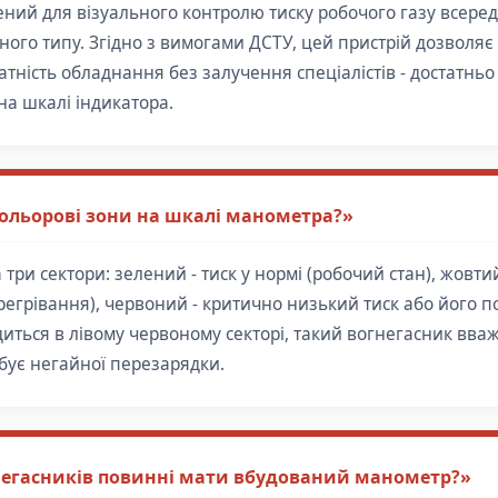
ий для візуального контролю тиску робочого газу всеред
ного типу. Згідно з вимогами ДСТУ, цей пристрій дозволя
тність обладнання без залучення спеціалістів - достатньо
на шкалі індикатора.
ольорові зони на шкалі манометра?»
три сектори: зелений - тиск у нормі (робочий стан), жовти
егрівання), червоний - критично низький тиск або його по
диться в лівому червоному секторі, такий вогнегасник вва
бує негайної перезарядки.
негасників повинні мати вбудований манометр?»