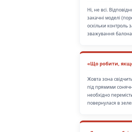
Ні, не всі. Відпов
закачні моделі (пор
оскільки контроль 
зважування балона
«Що робити, якщо
Жовта зона свідчит
під прямими сонячн
необхідно переміст
повернулася в зеле