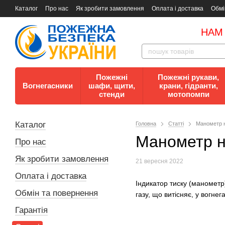
Каталог
Про нас
Як зробити замовлення
Оплата і доставка
Обмі
Документи
Контакти
Документи з пожежної безпеки
НАМ
Пожежні
Пожежні рукави,
Вогнегасники
шафи, щити,
крани, гідранти,
стенди
мотопомпи
Каталог
Головна
Статті
Манометр н
Манометр н
Про нас
Як зробити замовлення
21 вересня 2022
Оплата і доставка
Індикатор тиску (манометр
Обмін та повернення
газу, що витісняє, у вогнег
Гарантія