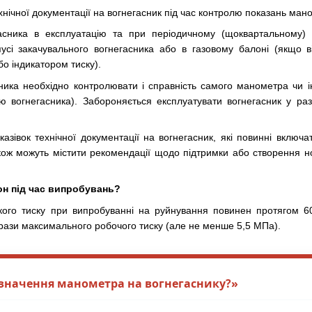
хнічної документації на вогнегасник під час контролю показань ман
сника в експлуатацію та при періодичному (щоквартальному) о
усі закачувального вогнегасника або в газовому балоні (якщо в
 індикатором тиску).
сника необхідно контролювати і справність самого манометра чи і
ю вогнегасника). Забороняється експлуатувати вогнегасник у раз
казівок технічної документації на вогнегасник, які повинні вклю
акож можуть містити рекомендації щодо підтримки або створення н
он під час випробувань?
кого тиску при випробуванні на руйнування повинен протягом 6
 рази максимального робочого тиску (але не менше 5,5 МПа).
значення манометра на вогнегаснику?»