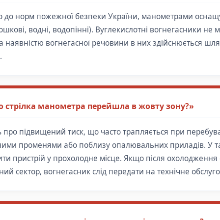
ідно до норм пожежної безпеки України, манометрами осна
ошкові, водні, водопінні). Вуглекислотні вогнегасники не
за наявністю вогнегасної речовини в них здійснюється шл
.
 стрілка манометра перейшла в жовту зону?»
ь про підвищений тиск, що часто трапляється при перебув
ими променями або поблизу опалювальних приладів. У та
ити пристрій у прохолодне місце. Якщо після охолодження 
ний сектор, вогнегасник слід передати на технічне обслуг