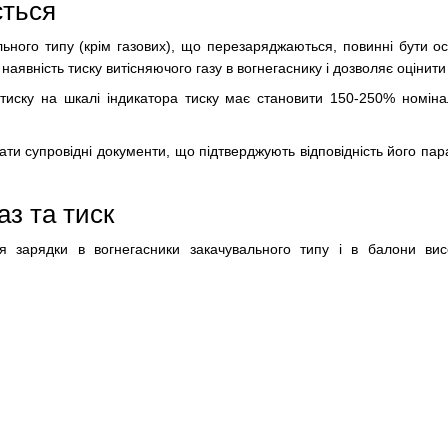
ється
льного типу (крім газових), що перезаряджаються, повинні бути о
аявність тиску витісняючого газу в вогнегаснику і дозволяє оцінити
иску на шкалі індикатора тиску має становити 150-250% номіна
ати супровідні документи, що підтверджують відповідність його па
з та тиск
я зарядки в вогнегасники закачувального типу і в балони вис
,