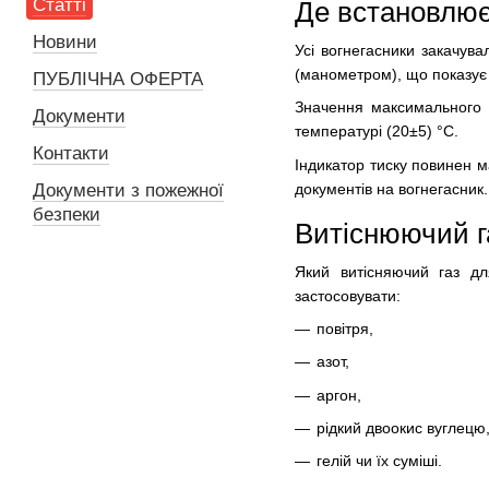
Статті
Де встановлю
Новини
Усі вогнегасники закачува
(манометром), що показує н
ПУБЛІЧНА ОФЕРТА
Значення максимального т
Документи
температурі (20±5) °С.
Контакти
Індикатор тиску повинен м
документів на вогнегасник.
Документи з пожежної
безпеки
Витіснюючий га
Який витісняючий газ дл
застосовувати:
повітря,
азот,
аргон,
рідкий двоокис вуглецю
гелій чи їх суміші.