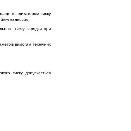
снащені індикатором тиску
 його величину.
льного тиску зарядки при
раметрів вимогам технічних
окого тиску допускається