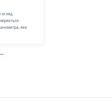
й огляд
евіряється
манометра, яке