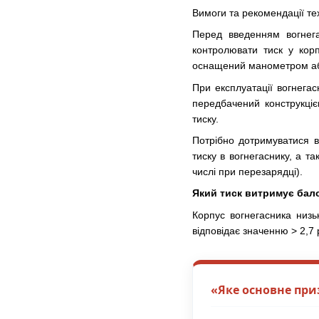
Вимоги та рекомендації те
Перед введенням вогнега
контролювати тиск у корп
оснащений манометром або
При експлуатації вогнега
передбачений конструкціє
тиску.
Потрібно дотримуватися в
тиску в вогнегаснику, а т
числі при перезарядці).
Який тиск витримує бал
Корпус вогнегасника низь
відповідає значенню > 2,7
«Яке основне при