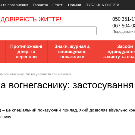
н та повернення
Гарантія
Статті
Новини
ПУБЛІЧНА ОФЕРТА
 ДОВІРЯЮТЬ ЖИТТЯ!
050 351-1
067 504-0
Передзвонит
Протипожежні
Знаки, журнали,
Засоби
двері та
сповіщувачі,
індивідуаль
перепони
покажчики
захисту та ева
а вогнегаснику: застосування та призначення
а вогнегаснику: застосування
) – це спеціальний показуючий прилад, який дозволяє візуально ко
аснику.