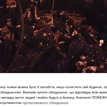
ину пожеж можна було б запобігти, якщо оснастити свій будинок, о
бладнанням. Важливо купити обладнання, що відповідає всім вимо
му випадку життя людей і майно будуть в безпеці. Компанія ПОЖ
 асортиментом
протипожежного обладнання.