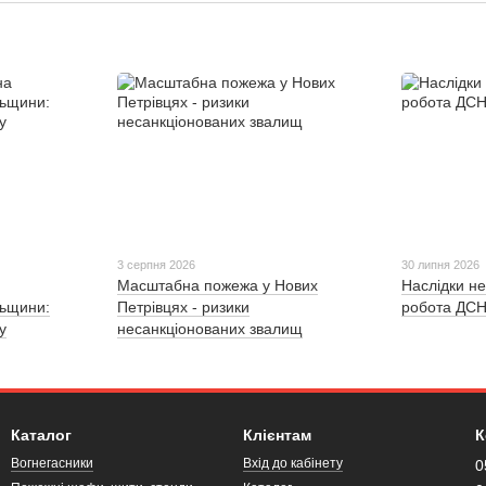
3 серпня 2026
30 липня 2026
Масштабна пожежа у Нових
Наслідки не
льщини:
Петрівцях - ризики
робота ДСН
у
несанкціонованих звалищ
Каталог
Клієнтам
К
Вогнегасники
Вхід до кабінету
0