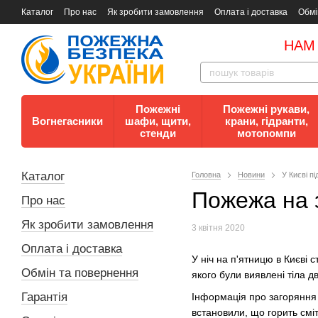
Каталог
Про нас
Як зробити замовлення
Оплата і доставка
Обмі
Документи
Контакти
Документи з пожежної безпеки
НАМ
Пожежні
Пожежні рукави,
Вогнегасники
шафи, щити,
крани, гідранти,
стенди
мотопомпи
Каталог
Головна
Новини
У Києві п
Пожежа на з
Про нас
Як зробити замовлення
3 квітня 2020
Оплата і доставка
У ніч на п'ятницю в Києві 
Обмін та повернення
якого були виявлені тіла д
Гарантія
Інформація про загоряння н
встановили, що горить сміт