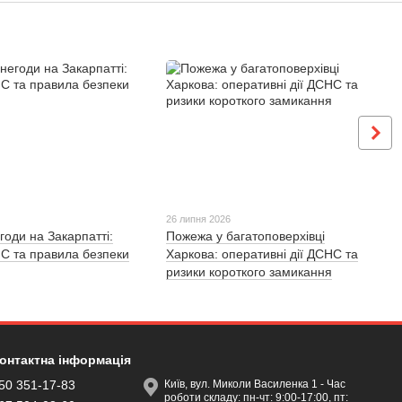
26 липня 2026
годи на Закарпатті:
Пожежа у багатоповерхівці
С та правила безпеки
Харкова: оперативні дії ДСНС та
ризики короткого замикання
онтактна інформація
50 351-17-83
Київ, вул. Миколи Василенка 1 - Час
роботи складу: пн-чт: 9:00-17:00, пт: