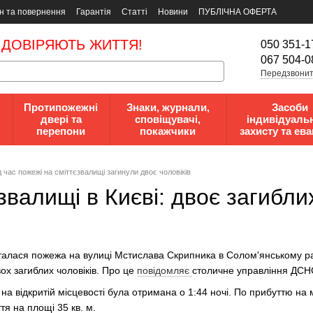
н та повернення
Гарантія
Статті
Новини
ПУБЛІЧНА ОФЕРТА
 ДОВІРЯЮТЬ ЖИТТЯ!
050 351-1
067 504-0
Передзвонит
Протипожежні
Знаки, журнали,
Засоби
двері та
сповіщувачі,
індивідуаль
перепони
покажчики
захисту та ева
ід час пожежі на сміттєзвалищі загинули двоє чоловіків
валищі в Києві: двоє загибли
сталася пожежа на вулиці Мстислава Скрипника в Солом'янському райо
вох загиблих чоловіків. Про це
повідомляє
столичне управління ДСНС
а відкритій місцевості була отримана о 1:44 ночі. По прибуттю на 
тя на площі 35 кв. м.