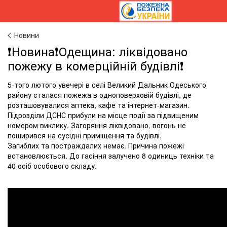
Новини
❗️Новина❗️Одещина: ліквідовано
пожежу в комерційній будівлі❗️
5-того лютого увечері в селі Великий Дальник Одеського
району сталася пожежа в одноповерховій будівлі, де
розташовувалися аптека, кафе та інтернет-магазин.
Підрозділи ДСНС прибули на місце події за підвищеним
номером виклику. Загоряння ліквідовано, вогонь не
поширився на сусідні приміщення та будівлі.
Загиблих та постраждалих немає. Причина пожежі
встановлюється. До гасіння залучено 8 одиниць техніки та
40 осіб особового складу.