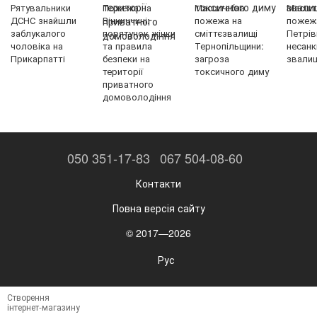
Рятувальники
Пожежа на
Масштабна
Масшт
ДСНС знайшли
Вінниччині:
пожежа на
пожеж
заблукалого
порятунок жінки
сміттєзвалищі
Петрів
чоловіка на
та правила
Тернопільщини:
несанк
Прикарпатті
безпеки на
загроза
звали
території
токсичного диму
приватного
домоволодіння
050 351-17-83
067 504-08-60
Контакти
Повна версія сайту
© 2017—2026
Рус
Створення
інтернет-магазину