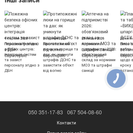
4 серпня 2026
3 серпня 2026
25 липня 2026
23 липн
Пожежна безпека
Протипожежні
Аптечка на
План е
офісних центрів:
люки на горище та
підприємстві 2026:
табло 
інтеграція систем
дах: як уникнути
обов'язковий
шпарг
та захист
штрафів ДСНС та
склад за нормами
щодо в
персоналу згідно з
захистити об'єкт
МОЗ та штрафні
кроку
ДБН
від вогню
санкції
встан
050 351-17-83
067 504-08-60
Контакти
Повна версія сайту