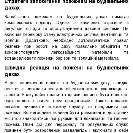
Стратегії запобігання пожежам на будівельних
дахах
Запобігання пожежам на будівельних дахах вимагає
комплексного підходу. Однією з ключових стратегій є
регулярні огляди та обслуговування дахової системи. Це
включає перевірку стану електричних систем, вентиляції та
ізоляції. Додатково, необхідно дотримуватись правил
безпеки при роботі на даху, правильно зберігати та
використовувати легкозаймисті матеріали та
встановлювати пожежні бар'єри та ізоляційні матеріали.
Швидка реакція на пожежі на будівельних
дахах
У разі виникнення пожежі на будівельному даху, швидка
реакція є вирішальною для ефективного її локалізації та
гасіння. Евакуаційні плани та шляхи повинні бути належно
підготовлені і відомі всім працівникам. Також важливо
негайно викликати пожежну службу та повідомити про
пожежу. Вогнегасники повинні бути розміщені в доступних
місцях і знаходитись під руками для локалізації та гасіння
пожежі. План дій для персоналу та рятувальних служб
повинен бути розроблений заздалегідь і включати в себе