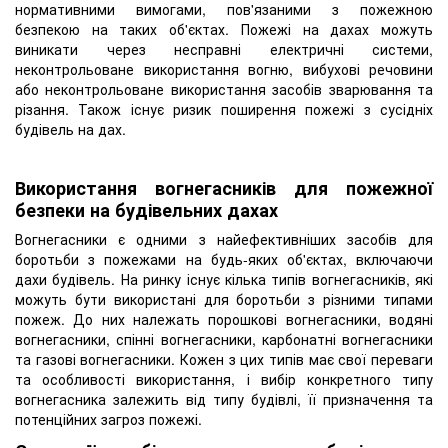
нормативними вимогами, пов'язаними з пожежною
безпекою на таких об'єктах. Пожежі на дахах можуть
виникати через несправні електричні системи,
неконтрольоване використання вогню, вибухові речовини
або неконтрольоване використання засобів зварювання та
різання. Також існує ризик поширення пожежі з сусідніх
будівель на дах.
Використання вогнегасників для пожежної
безпеки на будівельних дахах
Вогнегасники є одними з найефективніших засобів для
боротьби з пожежами на будь-яких об'єктах, включаючи
дахи будівель. На ринку існує кілька типів вогнегасників, які
можуть бути використані для боротьби з різними типами
пожеж. До них належать порошкові вогнегасники, водяні
вогнегасники, спінні вогнегасники, карбонатні вогнегасники
та газові вогнегасники. Кожен з цих типів має свої переваги
та особливості використання, і вибір конкретного типу
вогнегасника залежить від типу будівлі, її призначення та
потенційних загроз пожежі.