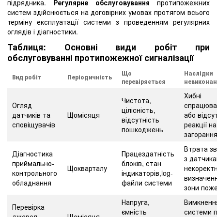
підрядника.
Регулярне обслуговування
протипожежних
систем здійснюється на договірних умовах протягом всього
терміну експлуатації системи з проведенням регулярних
оглядів і діагностики.
Таблиця: Основні види робіт при
обслуговуванні протипожежної сигналізації
Що
Наслідки
Вид робіт
Періодичність
перевіряється
невикона
Хибні
Чистота,
Огляд
спрацюва
цілісність,
датчиків та
Щомісяця
або відсу
відсутність
сповіщувачів
реакції на
пошкоджень
загоранн
Втрата зв
Діагностика
Працездатність
з датчика
приймально-
блоків, стан
Щокварталу
некорект
контрольного
індикаторів,log-
визначен
обладнання
файли системи
зони пож
Напруга,
Вимкненн
Перевірка
ємність
системи 
джерел
Щомісяця