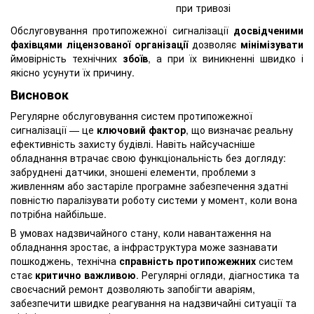
при тривозі
Обслуговування протипожежної сигналізації
досвідченими
фахівцями
ліцензованої організації
дозволяє
мінімізувати
ймовірність технічних
збоїв
, а при їх виникненні швидко і
якісно усунути їх причину.
Висновок
Регулярне обслуговування систем протипожежної
сигналізації — це
ключовий фактор
, що визначає реальну
ефективність захисту будівлі. Навіть найсучасніше
обладнання втрачає свою функціональність без догляду:
забруднені датчики, зношені елементи, проблеми з
живленням або застаріле програмне забезпечення здатні
повністю паралізувати роботу системи у момент, коли вона
потрібна найбільше.
В умовах надзвичайного стану, коли навантаження на
обладнання зростає, а інфраструктура може зазнавати
пошкоджень, технічна
справність протипожежних
систем
стає
критично важливою
. Регулярні огляди, діагностика та
своєчасний ремонт дозволяють запобігти аваріям,
забезпечити швидке реагування на надзвичайні ситуації та