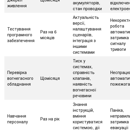
акумуляторів,
відключен
живлення
стан проводки
електроен
Актуальність
Некорект
версії,
робота
Тестування
налаштування
Раз на 6
автомати
програмного
сценаріїв,
місяців
затримка
забезпечення
інтеграція з
сигналу
іншими
тривоги
системами
Тиск у
системах,
Перевірка
справність
Неспрацю
вогнегасного
Щомісяця
клапанів,
автомати
обладнання
наявність
пожежога
вогнегасної
речовини
Знання
інструкцій,
Паніка,
Навчання
вміння
неправильн
Раз на рік
персоналу
користуватися
затримка
системою, дії
евакуації