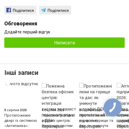
Поділитися
Поділитися
Обговорення
Додайте перший відгук
Написати
Інші записи
8 серпня 2026
4 серпня 2026
3 серпня 2026
25 липн
Протипожежні
Пожежна безпека
Протипожежні
Аптечк
двері із системою
офісних центрів:
люки на горище та
підпри
«Антипаніка»:
інтеграція систем
дах: як уникнути
обов'я