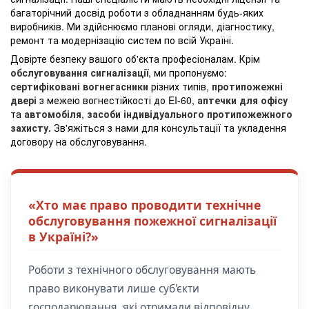
багаторічний досвід роботи з обладнанням будь-яких
виробників. Ми здійснюємо планові огляди, діагностику,
ремонт та модернізацію систем по всій Україні.
Довірте безпеку вашого об'єкта професіоналам. Крім
обслуговування сигналізації
, ми пропонуємо:
сертифіковані вогнегасники
різних типів,
протипожежні
двері
з межею вогнестійкості до EI-60,
аптечки для офісу
та
автомобіля
,
засоби індивідуального протипожежного
захисту.
Зв'яжіться з нами для консультації та укладення
договору на обслуговування.
«Хто має право проводити технічне
обслуговування пожежної сигналізації
в Україні?»
Роботи з технічного обслуговування мають
право виконувати лише суб'єкти
господарювання, які отримали відповідну