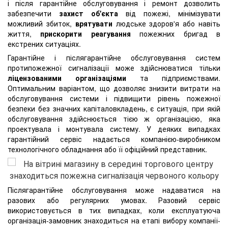
і після гарантійне обслуговування і ремонт дозволить
забезпечити
захист об'єкта
від пожежі, мінімізувати
можливий збиток,
врятувати
людське здоров'я або навіть
життя,
прискорити реагування
пожежних бригад в
екстрених ситуаціях.
Гарантійне і післягарантійне обслуговування систем
протипожежної сигналізації може здійснюватися тільки
ліцензованими організаціями
та підприємствами.
Оптимальним варіантом, що дозволяє знизити витрати на
обслуговування системи і підвищити рівень пожежної
безпеки без значних капіталовкладень, є ситуація, при якій
обслуговування здійснюється тією ж організацією, яка
проектувала і монтувала систему. У деяких випадках
гарантійний сервіс надається компанією-виробником
технологічного обладнання або її офіційний представник.
Післягарантійне обслуговування може надаватися на
разових або регулярних умовах. Разовий сервіс
використовується в тих випадках, коли експлуатуюча
організація-замовник знаходиться на етапі вибору компанії-