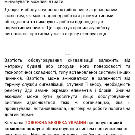
мінімізувати можливі втрати.
Довіряти обслуговування потрібно лише ліцензованим
фахівцям, які мають досвід роботи з різними типами
обладнання та виконують роботи відповідно до
нормативних вимог. Це гарантує правильну роботу
сигналізації протягом усього строку експлуатації.
Вартість
обслуговування сигналізації
залежить від
метражу будівлі або споруди, його поверховості та
технологічної складності, типу встановленої системи і інших
чинників. Вартість може змінюватися в залежності від
терміну служби сигналізації, ступеня її зносу, необхідність
ремонту йди заміни окремих елементів і блоків. Значна
економія може бути досягнута, якщо обслуговування
системи здійснюється тією ж організацією, яка її
проектувала і встановлювала, і договір на роботи полягає на
довгий термін.
Компанія
ПОЖЕЖНА БЕЗПЕКА УКРАЇНИ
пропонує
повний
комплекс послуг
з обслуговування систем протипожежної
сигналізації. Наші спеціалісти мають необхідні ліцензії та