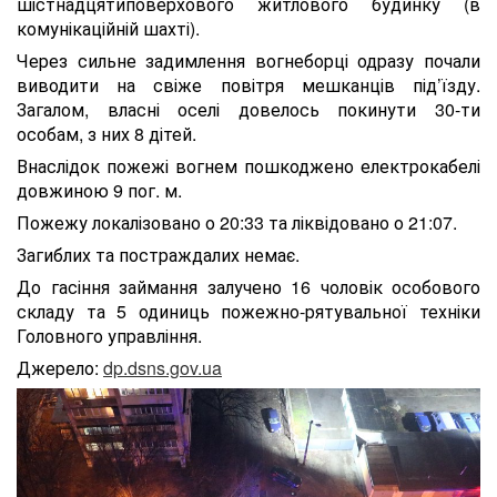
шістнадцятиповерхового житлового будинку (в
комунікаційній шахті).
Через сильне задимлення вогнеборці одразу почали
виводити на свіже повітря мешканців під’їзду.
Загалом, власні оселі довелось покинути 30-ти
особам, з них 8 дітей.
Внаслідок пожежі вогнем пошкоджено електрокабелі
довжиною 9 пог. м.
Пожежу локалізовано о 20:33 та ліквідовано о 21:07.
Загиблих та постраждалих немає.
До гасіння займання залучено 16 чоловік особового
складу та 5 одиниць пожежно-рятувальної техніки
Головного управління.
Джерело:
dp.dsns.gov.ua