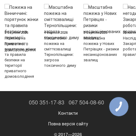
5 серпня 2026
4 серпня 2026
3 серпня 2026
30 липн
Пожежа на
Масштабна
Масштабна
Наслід
Вінниччині:
пожежа на
пожежа у Нових
Закарп
порятунок жінки
сміттєзвалищі
Петрівцях - ризики
робот
та правила
Тернопільщини:
несанкціонованих
правил
безпеки на
загроза
звалищ
території
токсичного диму
приватного
домоволодіння
050 351-17-83
067 504-08-60
КНОПКА
ЗВ'ЯЗКУ
Контакти
Повна версія сайту
© 2017—2026