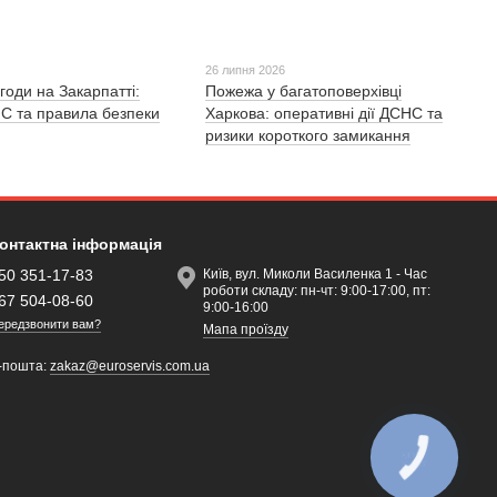
26 липня 2026
годи на Закарпатті:
Пожежа у багатоповерхівці
С та правила безпеки
Харкова: оперативні дії ДСНС та
ризики короткого замикання
онтактна інформація
50 351-17-83
Київ, вул. Миколи Василенка 1 - Час
роботи складу: пн-чт: 9:00-17:00, пт:
67 504-08-60
9:00-16:00
ередзвонити вам?
Мапа проїзду
-пошта:
zakaz@euroservis.com.ua
КНОПКА
ЗВ'ЯЗКУ