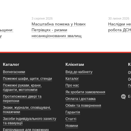
3 серпня 2026
30 липня 2026
Масштабна пожежа у Нових
Наслідки не
льщини:
Петрівцях - ризики
робота ДСН
у
несанкціонованих звалищ
Каталог
Клієнтам
К
Вогнегасники
Вхід до кабінету
0
Пожежні шафи, щити, стенди
Каталог
0
Пожежні рукави, крани,
Про нас
П
гідранти, мотопомпи
Як зробити замовлення
Протипожежні двері та
Е
Оплата і доставка
перепони
Обмін та повернення
Знаки, журнали, сповіщувачі,
покажчики
Гарантія
Засоби індивідуального захисту
Статті
та евакуації
Новини
Екіпірування для пожежних