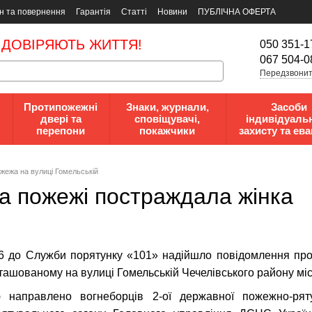
н та повернення
Гарантія
Статті
Новини
ПУБЛІЧНА ОФЕРТА
 ДОВІРЯЮТЬ ЖИТТЯ!
050 351-1
067 504-0
Передзвонит
Протипожежні
Знаки, журнали,
Засоби
двері та
сповіщувачі,
індивідуаль
перепони
покажчики
захисту та ева
ожежа на вулиці Гомельській
на пожежі постраждала жінка
46 до Служби порятунку «101» надійшло повідомлення пр
ташованому на вулиці Гомельській Чечелівського району міс
направлено вогнеборців 2-ої державної пожежно-ряту