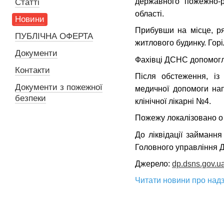
державного пожежно-р
Статті
області.
Новини
Прибувши на місце, р
ПУБЛІЧНА ОФЕРТА
житлового будинку. Гор
Документи
Фахівці ДСНС допомогл
Контакти
Після обстеження, із 
Документи з пожежної
медичної допомоги нап
безпеки
клінічної лікарні №4.
Пожежу локалізовано о 2
До ліквідації займання
Головного управління Д
Джерело:
dp.dsns.gov.u
Читати новини про надз