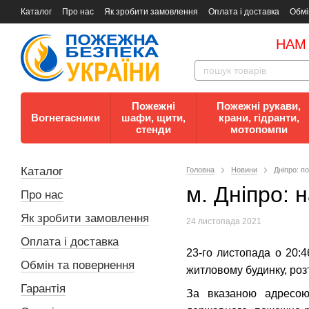
Каталог
Про нас
Як зробити замовлення
Оплата і доставка
Обмі
Документи
Контакти
Документи з пожежної безпеки
НАМ
Пожежні
Пожежні рукави,
Вогнегасники
шафи, щити,
крани, гідранти,
стенди
мотопомпи
Каталог
Головна
Новини
Дніпро: п
м. Дніпро: 
Про нас
Як зробити замовлення
24 листопада 2021
Оплата і доставка
23-го листопада о 20:
Обмін та повернення
житловому будинку, роз
Гарантія
За вказаною адресою 