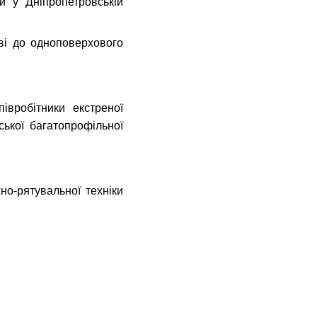
и у Дніпропетровській
ві до одноповерхового
івробітники екстреної
ської багатопрофільної
но-рятувальної техніки