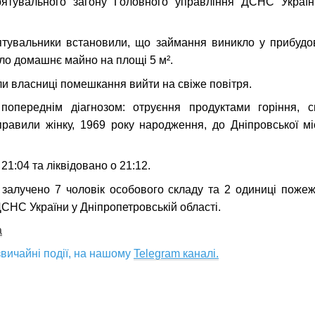
ятувального загону Головного управління ДСНС Україн
ятувальники встановили, що займання виникло у прибудо
іло домашнє майно на площі 5 м².
и власниці помешкання вийти на свіже повітря.
попереднім діагнозом: отруєння продуктами горіння, сп
равили жінку, 1969 року народження, до Дніпровської мі
1:04 та ліквідовано о 21:12.
 залучено 7 чоловік особового складу та 2 одиниці пожеж
СНС України у Дніпропетровській області.
a
вичайні події, на нашому
Telegram каналі.