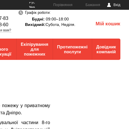
Рус
Порівняння
Бажання
Вхід
Укр
Графік роботи:
7-83
Будні:
09:00–18:00
Мій кошик
8-60
Вихідний:
Субота, Неділя.
0
и вам?
Екіпірування
Протипожежні
Довідник
ного
для
послуги
компаній
куації
пожежних
о пожежу у приватному
та Дніпро.
вальної частини 8-го