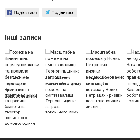
Поділитися
Поділитися
Інші записи
5 серпня 2026
4 серпня 2026
3 серпня 2026
30 липн
Пожежа на
Масштабна
Масштабна
Наслід
Вінниччині:
пожежа на
пожежа у Нових
Закарп
порятунок жінки
сміттєзвалищі
Петрівцях - ризики
робот
та правила
Тернопільщини:
несанкціонованих
правил
безпеки на
загроза
звалищ
території
токсичного диму
приватного
домоволодіння