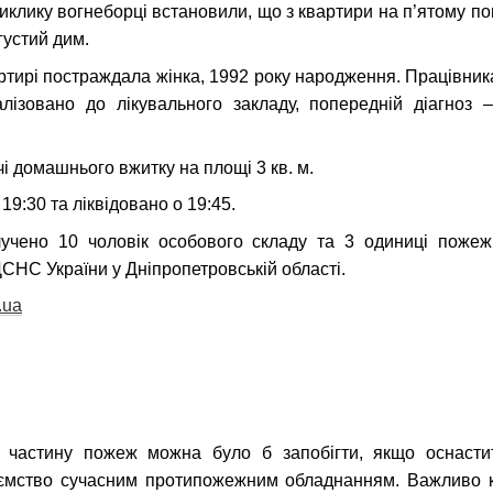
иклику вогнеборці встановили, що з квартири на п’ятому по
густий дим.
ртирі постраждала жінка, 1992 року народження. Працівник
алізовано до лікувального закладу, попередній діагноз 
 домашнього вжитку на площі 3 кв. м.
9:30 та ліквідовано о 19:45.
учено 10 чоловік особового складу та 3 одиниці пожежн
СНС України у Дніпропетровській області.
.ua
 частину пожеж можна було б запобігти, якщо оснастит
иємство сучасним протипожежним обладнанням. Важливо 