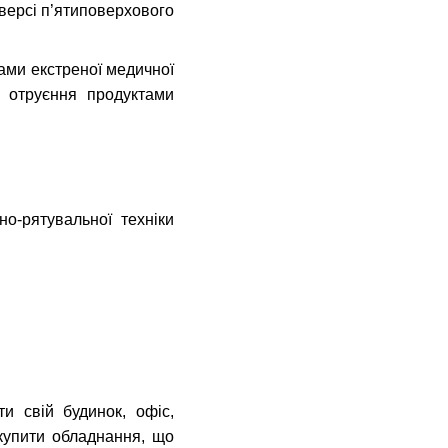
версі п’ятиповерхового
ами екстреної медичної
– отруєння продуктами
о-рятувальної техніки
и свій будинок, офіс,
купити обладнання, що