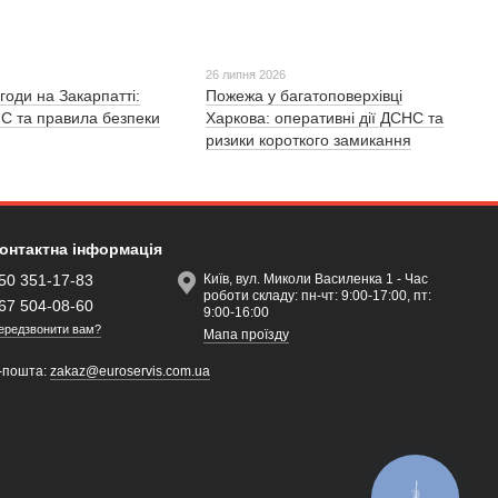
26 липня 2026
годи на Закарпатті:
Пожежа у багатоповерхівці
С та правила безпеки
Харкова: оперативні дії ДСНС та
ризики короткого замикання
онтактна інформація
50 351-17-83
Київ, вул. Миколи Василенка 1 - Час
роботи складу: пн-чт: 9:00-17:00, пт:
67 504-08-60
9:00-16:00
ередзвонити вам?
Мапа проїзду
-пошта:
zakaz@euroservis.com.ua
КНОПКА