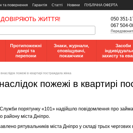
н та повернення
Гарантія
Статті
Новини
ПУБЛІЧНА ОФЕРТА
 ДОВІРЯЮТЬ ЖИТТЯ!
050 351-1
067 504-0
Передзвонит
Протипожежні
Знаки, журнали,
Засоби
двері та
сповіщувачі,
індивідуаль
перепони
покажчики
захисту та ева
: внаслідок пожежі в квартирі постраждала жінка
внаслідок пожежі в квартирі п
о Служби порятунку «101» надійшло повідомлення про займа
о району міста Дніпро.
влено рятувальників міста Дніпро у складі трьох чергових 