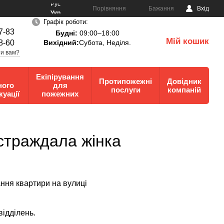
Рус
Порівняння
Бажання
Вхід
Укр
Графік роботи:
7-83
Будні:
09:00–18:00
Мій кошик
8-60
Вихідний:
Субота, Неділя.
0
и вам?
Екіпірування
Протипожежні
Довідник
ного
для
послуги
компаній
куації
пожежних
остраждала жінка
ння квартири на вулиці
відділень.