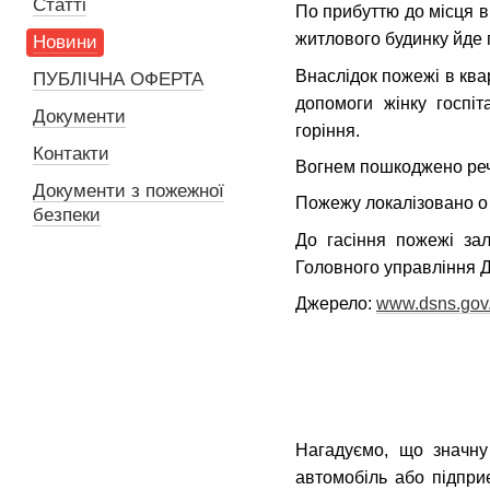
Статті
По прибуттю до місця в
житлового будинку йде 
Новини
Внаслідок пожежі в ква
ПУБЛІЧНА ОФЕРТА
допомоги жінку госпіт
Документи
горіння.
Контакти
Вогнем пошкоджено речі
Документи з пожежної
Пожежу локалізовано о 1
безпеки
До гасіння пожежі зал
Головного управління Д
Джерело:
www.dsns.gov
Нагадуємо, що значну
автомобіль або підпр