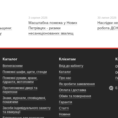
3 серпня 2026
30 липня 2026
Масштабна пожежа у Нових
Наслідки не
льщини:
Петрівцях - ризики
робота ДСН
у
несанкціонованих звалищ
Каталог
Клієнтам
К
Вогнегасники
Вхід до кабінету
0
Пожежні шафи, щити, стенди
Каталог
0
Пожежні рукави, крани,
Про нас
П
гідранти, мотопомпи
Як зробити замовлення
Протипожежні двері та
Е
Оплата і доставка
перепони
Обмін та повернення
Знаки, журнали, сповіщувачі,
покажчики
Гарантія
Засоби індивідуального захисту
Статті
та евакуації
Новини