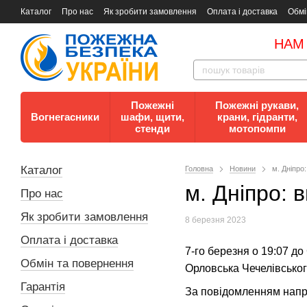
Каталог
Про нас
Як зробити замовлення
Оплата і доставка
Обмі
Документи
Контакти
Документи з пожежної безпеки
НАМ
Пожежні
Пожежні рукави,
Вогнегасники
шафи, щити,
крани, гідранти,
стенди
мотопомпи
Каталог
Головна
Новини
м. Дніпро
м. Дніпро: 
Про нас
Як зробити замовлення
8 березня 2023
Оплата і доставка
7-го березня о 19:07 д
Обмін та повернення
Орловська Чечелівськог
Гарантія
За повідомленням напра